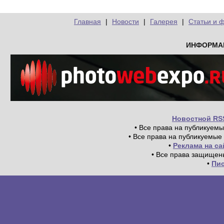
Главная
|
Новости
|
Галерея
|
Статьи и 
ИНФОРМА
Новостной RS
• Все права на публикуем
• Все права на публикуемые
•
Реклама на с
• Все права защищен
•
Пи