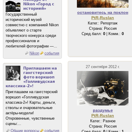
Nikon «Город с
историей»
остановитесь на поклон
Государственный
PtR-Ruslan
исторический музей
Катег.: Репортаж
совместно с компанией Nikon
Страна: Россия
объявляют о старте
Сред.балл:
0
| Комм.:
0
творческого конкурса среди
профессионалов и
любителей фотографии —...
Nikon
события
27 сентября 2012 г.
Приглашаем на
гангстерский
фото воркшоп
«Голливудская
классика-2»!
Приглашаем на гангстерский
воркшоп «Голливудская
классика-2»! Карты, деньги,
стволы и очаровательные
раздумье
актёры-модели!
PtR-Ruslan
Откровенные, чувственные
Катег.: Разное
сцены:...
Страна: Россия
Общие вопросы
события
Сред.балл:
0
| Комм.:
1