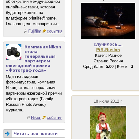
об открытии международной
онлайн-выставки, которая
будет проходить на
платформе printlife@home.
Главная цель мероприятия...
Fujifilm
события
случилось....
Компания Nikon
PtR-Ruslan
стала
Катег.: Разное
генеральным
партнёром
Страна: Россия
ежегодной премии
Сред.балл:
5.00
| Комм.:
3
«Фотограф года»
Один из лидеров
фотоиндустрии, компания
Nikon, стала генеральным
партнёром ежегодной премии
«Фотограф года» (Family
18 июля 2012 г.
Russian Photo Award)
журнала...
Nikon
события
Читать все новости