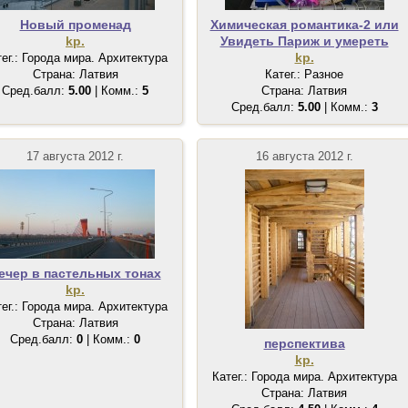
Новый променад
Химическая романтика-2 или
kp.
Увидеть Париж и умереть
kp.
тег.: Города мира. Архитектура
Страна: Латвия
Катег.: Разное
Сред.балл:
5.00
| Комм.:
5
Страна: Латвия
Сред.балл:
5.00
| Комм.:
3
17 августа 2012 г.
16 августа 2012 г.
ечер в пастельных тонах
kp.
тег.: Города мира. Архитектура
Страна: Латвия
Сред.балл:
0
| Комм.:
0
перспектива
kp.
Катег.: Города мира. Архитектура
Страна: Латвия