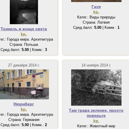
Гауя
kp.
Катег.: Виды природы
Страна: Латвия
Сред.балл:
5.00
| Комм.:
1
Тоннель в конце света
kp.
тег.: Города мира. Архитектура
Страна: Польша
Сред.балл:
5.00
| Комм.:
3
27 декабря 2014 г.
14 ноября 2014 г.
Нюрнберг
kp.
Там трава зеленее, просто
тег.: Города мира. Архитектура
поверьте
Страна: Германия
kp.
Сред.балл:
5.00
| Комм.:
2
Катег.: Животный мир