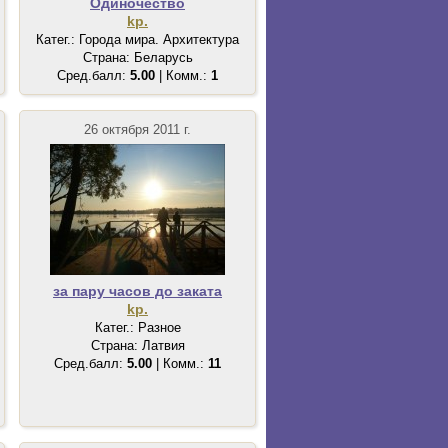
Одиночество
kp.
Катег.: Города мира. Архитектура
Страна: Беларусь
Сред.балл:
5.00
| Комм.:
1
26 октября 2011 г.
за пару часов до заката
kp.
Катег.: Разное
Страна: Латвия
Сред.балл:
5.00
| Комм.:
11