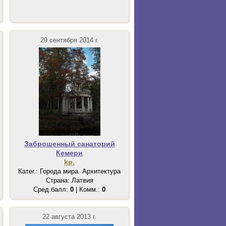
29 сентября 2014 г.
Заброшенный санаторий
Кемери
kp.
Катег.: Города мира. Архитектура
Страна: Латвия
Сред.балл:
0
| Комм.:
0
22 августа 2013 г.