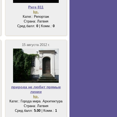
Риге 811
kp.
Катег.: Репортаж
Страна: Латвия
Сред.балл:
0
| Комм.:
0
15 августа 2012 г.
природа не любит прямые
линии
kp.
Катег.: Города мира. Архитектура
Страна: Латвия
Сред.балл:
5.00
| Комм.:
1