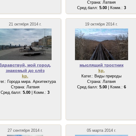
Страна: Латвия
Сред.балл:
5.00
| Комм.:
3
21 октября 2014 г.
19 октября 2014 г.
Здравствуй, мой город,
мыслящий тростник
знакомый до слёз
kp.
kp.
Катег.: Виды природы
тег.: Города мира. Архитектура
Страна: Латвия
Страна: Латвия
Сред.балл:
5.00
| Комм.:
6
Сред.балл:
5.00
| Комм.:
3
27 сентября 2014 г.
05 марта 2014 г.