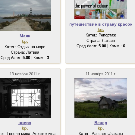
путешествие в страну красок
kp.
Катег.: Репортаж
Маяк
Страна: Латвия
kp.
Сред.балл:
5.00
| Комм.:
6
Катег.: Отдых на море
Страна: Латвия
Сред.балл:
5.00
| Комм.:
3
13 ноября 2011 г.
11 ноября 2011 г.
вверх
Вечер
kp.
kp.
тег.: Города мира. Архитектура
Катег.: Рассветы/закаты