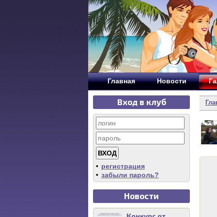
Главная
Новости
Га
Вход в клуб
Гла
•
регистрация
•
забыли пароль?
Новости
Конкурс от