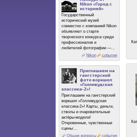
Nikon «Город с
историей»
Государственный
исторический музей
совместно с компанией Nikon
объявляют о старте
творческого конкурса среди
Ка
профессионалов и
любителей фотографии —...
Nikon
события
Приглашаем на
гангстерский
фото воркшоп
«Голливудская
классика-2»!
Приглашаем на гангстерский
воркшоп «Голливудская
классика-2»! Карты, деньги,
стволы и очаровательные
актёры-модели!
Ка
Откровенные, чувственные
сцены:...
Общие вопросы
события