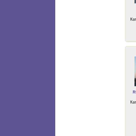
Ка
в
Ка