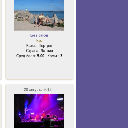
Без слов
kp.
Катег.: Портрет
Страна: Латвия
Сред.балл:
5.00
| Комм.:
3
20 августа 2012 г.