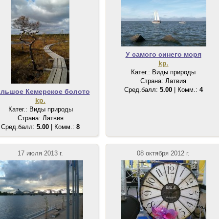
У самого синего моря
kp.
Катег.: Виды природы
Страна: Латвия
Сред.балл:
5.00
| Комм.:
4
льшое Кемерское болото
kp.
Катег.: Виды природы
Страна: Латвия
Сред.балл:
5.00
| Комм.:
8
17 июля 2013 г.
08 октября 2012 г.