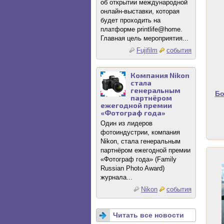
об открытии международной
онлайн-выставки, которая
будет проходить на
платформе printlife@home.
Главная цель мероприятия...
Fujifilm
события
Компания Nikon
стала
генеральным
Бо
партнёром
ежегодной премии
«Фотограф года»
Один из лидеров
фотоиндустрии, компания
Nikon, стала генеральным
партнёром ежегодной премии
«Фотограф года» (Family
Russian Photo Award)
журнала...
Nikon
события
Читать все новости