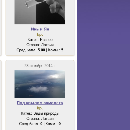
Инь и Ян
kp.
Катег.: Разное
Страна: Латвия
Сред.балл:
5.00
| Комм.:
5
23 октября 2014 г.
Под крылом самолета
kp.
Катег.: Виды природы
Страна: Латвия
Сред.балл:
0
| Комм.:
0