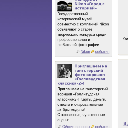
Nikon «Город с
историей»
Государственный
исторический музей
совместно с компанией Nikon
объявляют о старте
творческого конкурса среди
Ка
профессионалов и
любителей фотографии —...
Nikon
события
Приглашаем на
гангстерский
фото воркшоп
«Голливудская
классика-2»!
Приглашаем на гангстерский
воркшоп «Голливудская
классика-2»! Карты, деньги,
стволы и очаровательные
актёры-модели!
Откровенные, чувственные
сцены:...
В 
Общие вопросы
события