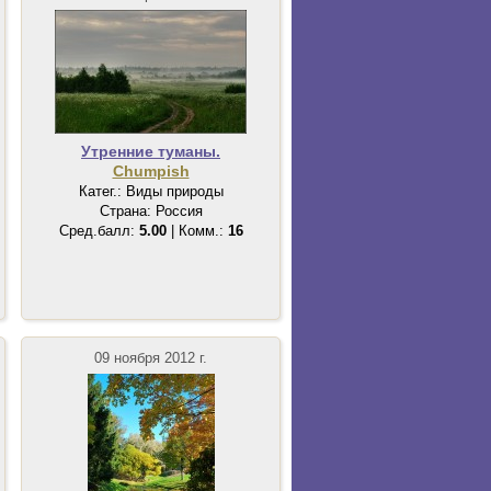
Утренние туманы.
Chumpish
Катег.: Виды природы
Страна: Россия
Сред.балл:
5.00
| Комм.:
16
09 ноября 2012 г.