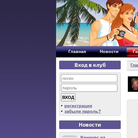
Главная
Новости
Га
Вход в клуб
Гла
•
регистрация
•
забыли пароль?
Новости
Конкурс от