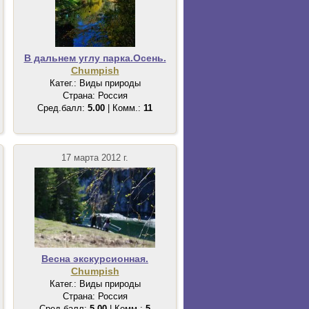
В дальнем углу парка.Осень.
Chumpish
Катег.: Виды природы
Страна: Россия
Сред.балл:
5.00
| Комм.:
11
17 марта 2012 г.
Весна экскурсионная.
Chumpish
Катег.: Виды природы
Страна: Россия
Сред.балл:
5.00
| Комм.:
5