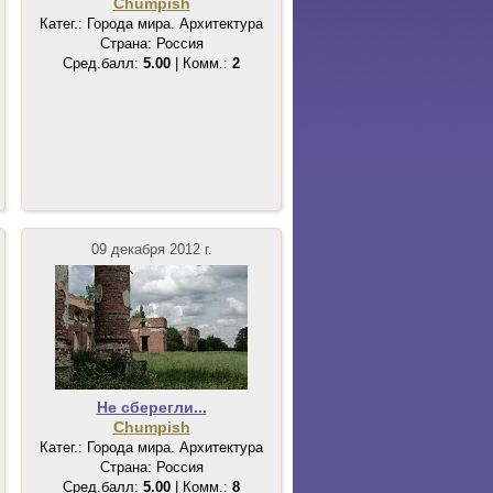
Chumpish
Катег.: Города мира. Архитектура
Страна: Россия
Сред.балл:
5.00
| Комм.:
2
09 декабря 2012 г.
Не сберегли...
Chumpish
Катег.: Города мира. Архитектура
Страна: Россия
Сред.балл:
5.00
| Комм.:
8