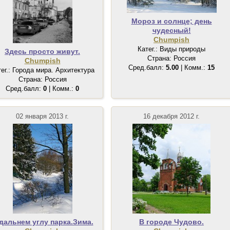
Мороз и солнце; день
чудесный!
Chumpish
Катег.: Виды природы
Здесь просто живут.
Страна: Россия
Chumpish
Сред.балл:
5.00
| Комм.:
15
тег.: Города мира. Архитектура
Страна: Россия
Сред.балл:
0
| Комм.:
0
02 января 2013 г.
16 декабря 2012 г.
дальнем углу парка.Зима.
В городе Чудово.