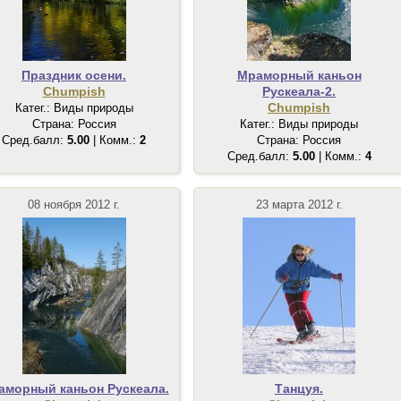
Праздник осени.
Мраморный каньон
Chumpish
Рускеала-2.
Chumpish
Катег.: Виды природы
Страна: Россия
Катег.: Виды природы
Сред.балл:
5.00
| Комм.:
2
Страна: Россия
Сред.балл:
5.00
| Комм.:
4
08 ноября 2012 г.
23 марта 2012 г.
аморный каньон Рускеала.
Танцуя.