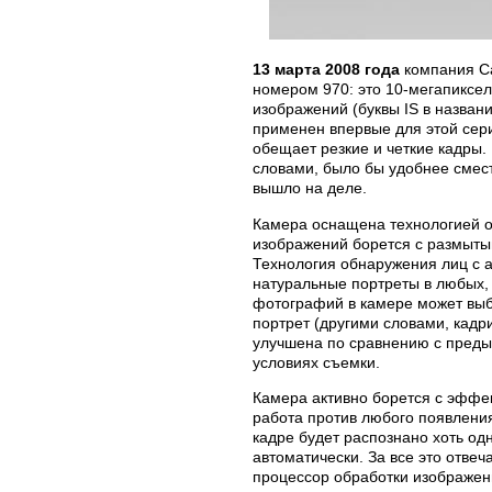
13 марта 2008 года
компания Ca
номером 970: это 10-мегапиксел
изображений (буквы IS в названи
применен впервые для этой сери
обещает резкие и четкие кадры. 
словами, было бы удобнее смест
вышло на деле.
Камера оснащена технологией об
изображений борется с размыты
Технология обнаружения лиц с а
натуральные портреты в любых,
фотографий в камере может выб
портрет (другими словами, кадр
улучшена по сравнению с преды
условиях съемки.
Камера активно борется с эффек
работа против любого появления
кадре будет распознано хоть од
автоматически. За все это отв
процессор обработки изображени