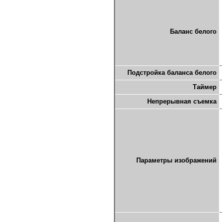
Баланс белого
Подстройка баланса белого
Таймер
Непрерывная съемка
Параметры изображений