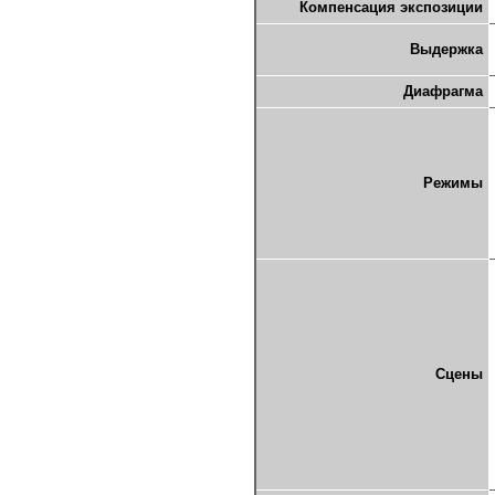
Компенсация экспозиции
Выдержка
Диафрагма
Режимы
Сцены