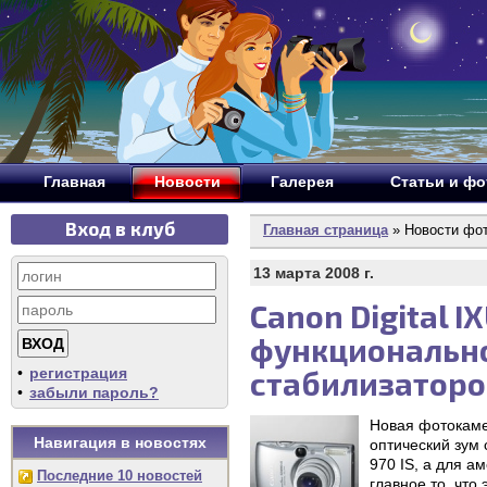
Главная
Новости
Галерея
Статьи и ф
Вход в клуб
Главная страница
» Новости фо
13 марта 2008 г.
Canon Digital I
функционально
•
регистрация
стабилизаторо
•
забыли пароль?
Новая фотокаме
Навигация в новостях
оптический зум
970 IS, а для а
Последние 10 новостей
главное то, что