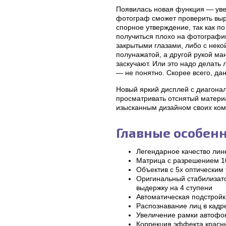
Появилась новая функция — уве
фотограф сможет проверить выра
спорное утверждение, так как п
получиться плохо на фотографии
закрытыми глазами, либо с неко
полунажатой, а другой рукой ма
заскучают. Или это надо делать 
— не понятно. Скорее всего, д
Новый яркий дисплей с диагонал
просматривать отснятый матери
изысканным дизайном своих ком
Главные особенн
Легендарное качество лин
Матрица с разрешением 1
Объектив с 5x оптическим
Оригинальный стабилизато
выдержку на 4 ступени
Автоматическая подстройк
Распознавание лиц в кадр
Увеличение рамки автофок
Коррекция эффекта красн