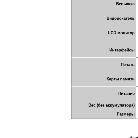
Вспышка
Видоискатель
LCD монитор
Интерфейсы
Печать
Карты памяти
Питание
Вес (без аккумулятора)
Размеры
Авт