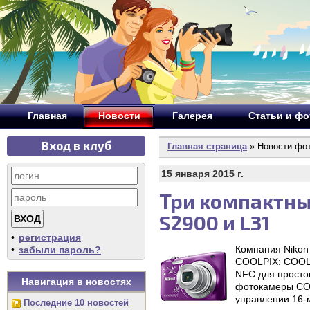
Главная
Новости
Галерея
Статьи и ф
Вход в клуб
Главная страница
» Новости фо
15 января 2015 г.
Три компактные
S2900 и L31
•
регистрация
Компания Nikon
•
забыли пароль?
COOLPIX: COOLP
NFC для просто
Навигация в новостях
фотокамеры COO
управлении 16-
Последние 10 новостей