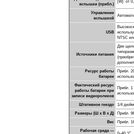
[W]: от 0
вспышки (прибл.)
Управление
Автомат
вспышкой
Высокоск
USB
использу
NTSC ил
Две щело
типоразм
Источники питания
(приобре
дополнит
Ресурс работы
Прибл. 2
батареи
использо
Фактический ресурс
Прибл. 1
работы батареи при
использо
записи видеороликов
Штативное гнездо
1/4 дюйм
Размеры (Ш x В x Д)
Прибл. 9
Вес
Прибл. 1
Рабочая среда —
0–40 °C