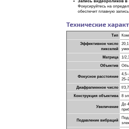
Запись видеороликов в
Фокусируйтесь на определ
обеспечит плавную запись
Технические характ
Тип
Ком
Эффективное число
20,
пикселей
уме
Матрица
1/2,
Объектив
Объ
4,5
Фокусное расстояние
25–
Диафрагменное число
f/3,
Конструкция объектива
8 эл
До 
Увеличение
приб
Под
Подавление вибраций
эле