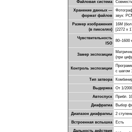
Файловая система
Совмести
Хранение данных —
Фотограф
формат файлов
звук: PC
Размер изображения
16M (бол
(в пикселях)
[2272 x 1
Чувствительность
80–1600 
ISO
Матричны
Замер экспозиции
(при циф
Программ
Контроль экспозиции
с шагом 
Тип затвора
Комбинир
Выдержка
От 1/200
Автоспуск
Прибл. 1
Диафрагма
Выбор фи
Диапазон диафрагмы
2 ступени 
Встроенная вспышка
Есть
Дальность действия