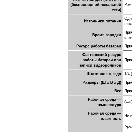
(беспроводной локальной
Реж
сети)
Одн
Источники питания
пит
Приб
Время зарядки
фот
Ресурс работы батареи
При
Фактический ресурс
работы батареи при
При
записи видеороликов
Штативное гнездо
1/4 
Размеры (Ш x В x Д)
Приб
Вес
Приб
Рабочая среда —
0–4
температура
Рабочая среда —
Не 
влажность
Рем