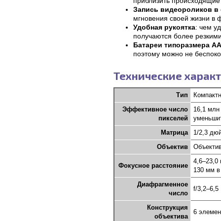
приблизить происходящие 
Запись видеороликов в
мгновения своей жизни в 
Удобная рукоятка
: чем у
получаются более резкими
Батареи типоразмера A
поэтому можно не беспоко
Технические характ
Тип
Компакт
Эффективное число
16,1 млн
пикселей
уменьши
Матрица
1/2,3 дю
Объектив
Объектив
4,6–23,0
Фокусное расстояние
130 мм в
Диафрагменное
f/3,2–6,5
число
Конструкция
6 элемен
объектива