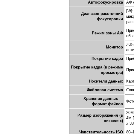
Автофокусировка
АФ 
[W]:
Диапазон расстояний
мак
фокусировки
рас
Прио
Режим зоны АФ
обн
ЖК-
Монитор
ант
Покрытие кадра
При
Покрытие кадра (в режиме
При
просмотра)
Носители данных
Кар
Файловая система
Сов
Хранение данных —
Фот
формат файлов
20M 
Размер изображения (в
4M [
пикселях)
x 38
Чувствительность ISO
80–