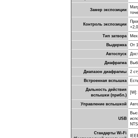
Мат
Замер экспозиции
точ
Про
Контроль экспозиции
+2,0
Тип затвора
Мех
Выдержка
От 
Автоспуск
Дост
Диафрагма
Выб
Диапазон диафрагмы
2 ст
Встроенная вспышка
Ест
Дальность действия
[W]:
вспышки (прибл.)
Управление вспышкой
Авт
Выс
USB
исп
NTS
Стандарты Wi-Fi
IEE