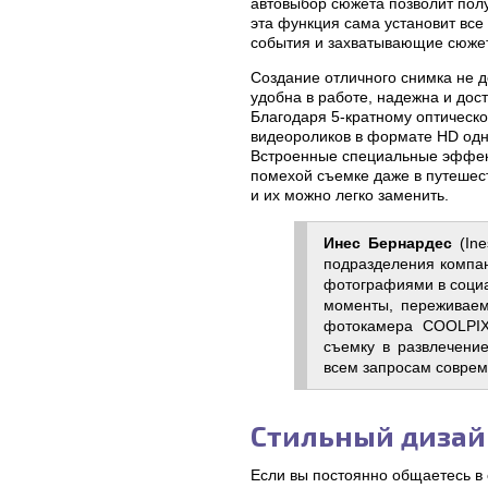
автовыбор сюжета позволит полу
эта функция сама установит вс
события и захватывающие сюже
Создание отличного снимка не
удобна в работе, надежна и дос
Благодаря 5-кратному оптическо
видеороликов в формате HD одн
Встроенные специальные эффект
помехой съемке даже в путешес
и их можно легко заменить.
Инес Бернардес
(Ine
подразделения компан
фотографиями в социа
моменты, переживаем
фотокамера COOLPIX
съемку в развлечение
всем запросам соврем
Стильный дизай
Если вы постоянно общаетесь в 