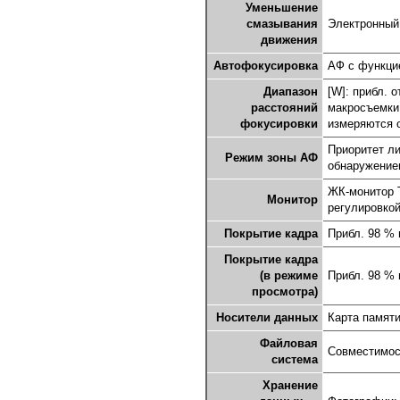
Уменьшение
смазывания
Электронный
движения
Автофокусировка
АФ с функци
Диапазон
[W]: прибл. 
расстояний
макросъемки:
фокусировки
измеряются о
Приоритет ли
Режим зоны АФ
обнаружение
ЖК-монитор T
Монитор
регулировкой
Покрытие кадра
Прибл. 98 % 
Покрытие кадра
(в режиме
Прибл. 98 % 
просмотра)
Носители данных
Карта памят
Файловая
Совместимост
система
Хранение