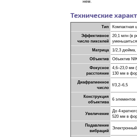
нем.
Технические характ
Тип
Компактная 
Эффективное
20,1 млн (в 
число пикселей
уменьшиться
Матрица
1/2,3 дюйма,
Объектив
Объектив NI
Фокусное
4,6–23,0 мм 
расстояние
130 мм в фор
Диафрагменное
f/3,2–6,5
число
Конструкция
6 элементов 
объектива
До 4-кратног
Увеличение
520 мм в фор
Подавление
Электронный
вибраций