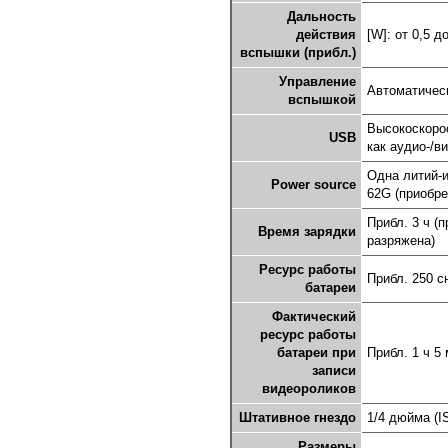
Дальность
действия
[W]: от 0,5 до
вспышки (прибл.)
Управление
Автоматичес
вспышкой
Высокоскорос
USB
как аудио-/
Одна литий-и
Power source
62G (приобре
Прибл. 3 ч (
Время зарядки
разряжена)
Ресурс работы
Прибл. 250 с
батареи
Фактический
ресурс работы
батареи при
Прибл. 1 ч 5
записи
видеороликов
Штативное гнездо
1/4 дюйма (I
Размеры