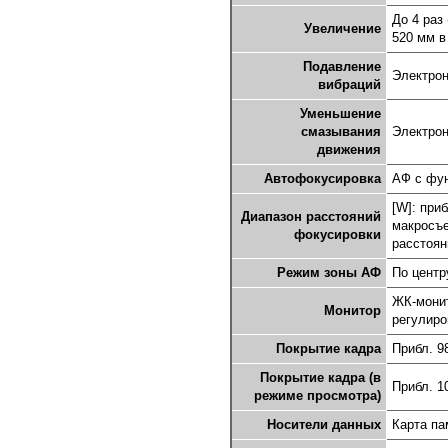
До 4 раз
Увеличение
520 мм в
Подавление
Электрон
вибраций
Уменьшение
смазывания
Электрон
движения
Автофокусировка
АФ с фун
[W]: при
Диапазон расстояний
макросъе
фокусировки
расстоян
Режим зоны АФ
По центр
ЖК-монит
Монитор
регулиро
Покрытие кадра
Прибл. 9
Покрытие кадра (в
Прибл. 1
режиме просмотра)
Носители данных
Карта па