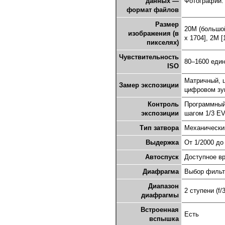
данных —
Фотографии:
формат файлов
Размер
20M (большой
изображения (в
x 1704], 2M [
пикселях)
Чувствительность
80–1600 един
ISO
Матричный, 
Замер экспозиции
цифровом зу
Контроль
Программный 
экспозиции
шагом 1/3 EV
Тип затвора
Механически
Выдержка
От 1/2000 до
Автоспуск
Доступное вр
Диафрагма
Выбор фильт
Диапазон
2 ступени (f/3
диафрагмы
Встроенная
Есть
вспышка