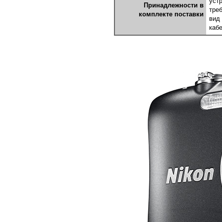
уст
Принадлежности в
тре
комплекте поставки
вид
каб