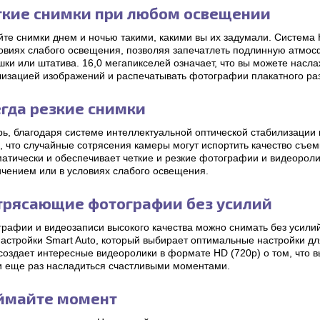
ткие снимки при любом освещении
йте снимки днем и ночью такими, какими вы их задумали. Система
ловиях слабого освещения, позволяя запечатлеть подлинную атмос
ки или штатива. 16,0 мегапикселей означает, что вы можете насл
лизацией изображений и распечатывать фотографии плакатного ра
гда резкие снимки
рь, благодаря системе интеллектуальной оптической стабилизации
, что случайные сотрясения камеры могут испортить качество съе
матически и обеспечивает четкие и резкие фотографии и видеорол
ичением или в условиях слабого освещения.
трясающие фотографии без усилий
графии и видеозаписи высокого качества можно снимать без усили
астройки Smart Auto, который выбирает оптимальные настройки дл
создает интересные видеоролики в формате HD (720p) о том, что в
и еще раз насладиться счастливыми моментами.
ймайте момент