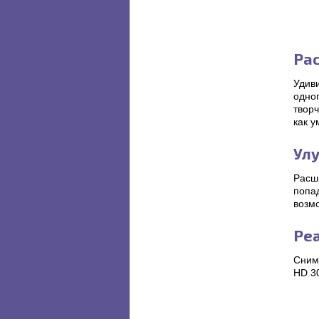
Рас
Удив
одно
твор
как 
Ул
Расш
попад
возм
Ре
Сним
HD 30