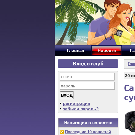
Главная
Новости
Га
Вход в клуб
Гла
30 и
Ca
су
•
регистрация
•
забыли пароль?
Навигация в новостях
Последние 10 новостей