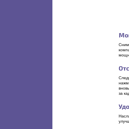
Мо
Сним
компа
мощн
От
След
нажм
внов
за ка
Уд
Насл
улуч