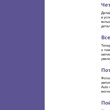
Че
Дела
в ус
вспыш
дета
Все
Тепе
о том
авто
увел
По
Фото
автон
Auto 
могл
По