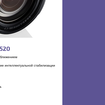
520
иближением
еме интеллектуальной стабилизации
ь