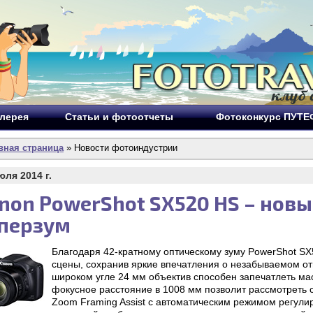
лерея
Статьи и фотоотчеты
Фотоконкурс ПУТ
вная страница
» Новости фотоиндустрии
юля 2014 г.
non PowerShot SX520 HS – нов
перзум
Благодаря 42-кратному оптическому зуму PowerShot S
сцены, сохранив яркие впечатления о незабываемом о
широком угле 24 мм объектив способен запечатлеть м
фокусное расстояние в 1008 мм позволит рассмотреть
Zoom Framing Assist с автоматическим режимом регулир