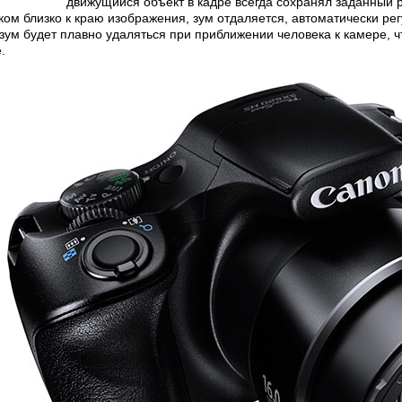
движущийся объект в кадре всегда сохранял заданный 
ком близко к краю изображения, зум отдаляется, автоматически ре
 зум будет плавно удаляться при приближении человека к камере, 
е.