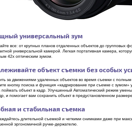
щный универсальный зум
айте все: от крупных планов отдаленных объектов до групповых ф
ктной универсальной камерой. Легкая портативная камера, которую
ым 42х оптическим зумом.
слеживайте объект съемки без особых у
ить за движениями удаленных объектов во время съемки с полным 
ите кнопку поиска и функция «кадрирование при съемке с зумом» 
ь поймать объект в кадр. Улучшенный Автоматический режим умень
др, и помогает вам сохранить объект в предустановленном размере
обная и стабильная съемка
аждайтесь длительной съемкой и четкими снимками даже при мак
шенной эргономичной ручке-держателю.