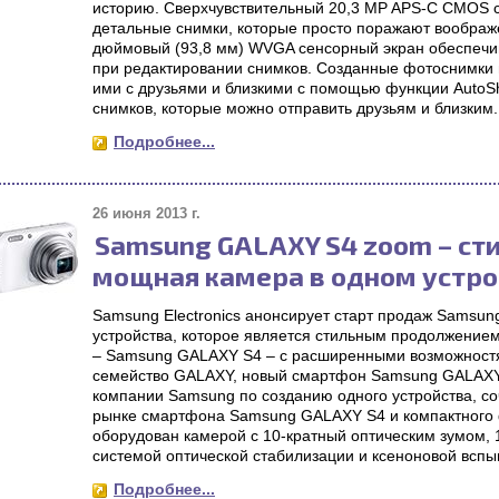
историю. Сверхчувствительный 20,3 MP APS-C CMOS с
детальные снимки, которые просто поражают воображе
дюймовый (93,8 мм) WVGA сенсорный экран обеспечив
при редактировании снимков. Созданные фотоснимки 
ими с друзьями и близкими с помощью функции AutoSha
снимков, которые можно отправить друзьям и близким.
Подробнее...
26 июня 2013 г.
Samsung GALAXY S4 zoom – ст
мощная камера в одном устро
Samsung Electronics анонсирует старт продаж Samsu
устройства, которое является стильным продолжени
– Samsung GALAXY S4 – с расширенными возможност
семейство GALAXY, новый смартфон Samsung GALAXY
компании Samsung по созданию одного устройства, с
рынке смартфона Samsung GALAXY S4 и компактного 
оборудован камерой с 10-кратный оптическим зумом,
системой оптической стабилизации и ксеноновой вспы
Подробнее...