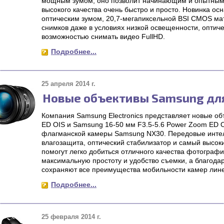
мощным зумом, оно позволит начинающим и опытным
высокого качества очень быстро и просто. Новинка 
оптическим зумом, 20,7-мегапиксельной BSI CMOS мат
снимков даже в условиях низкой освещенности, оптич
возможностью снимать видео FullHD.
Подробнее...
25 апреля 2014 г.
Новые объективы Samsung дл
Компания Samsung Electronics представляет новые об
ED OIS и Samsung 16-50 мм F3.5-5.6 Power Zoom ED 
флагманской камеры Samsung NХ30. Передовые интел
влагозащита, оптический стабилизатор и самый высоки
помогут легко добиться отличного качества фотограф
максимальную простоту и удобство съемки, а благодар
сохраняют все преимущества мобильности камер лине
Подробнее...
25 февраля 2014 г.