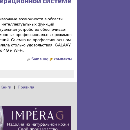
перационной системе
азочные возможности в области
 интеллектуальных функций
туальная устройство обеспечивает
о мощных профессиональных режимов
жений. Съемка на профессиональном
авляла столько удовольствия. GALAXY
о 4G и Wi-Fi.
Samsung
компакты
Книги
|
Правила