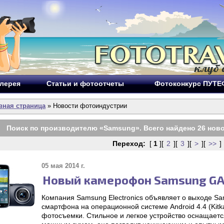
лерея
Статьи и фотоотчеты
Фотоконкурс ПУТ
вная страница
» Новости фотоиндустрии
Поиск по производителю «
Samsung
». Всего найдено
26
ново
Переход:
[
1
][
2
][
3
][
>
][
>>
]
05 мая 2014 г.
Новый камерофон Samsung GA
Компания Samsung Electronics объявляет о выходе S
смартфона на операционной системе Android 4.4 (Kit
фотосъемки. Стильное и легкое устройство оснащаетс