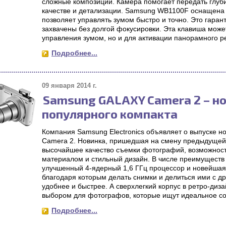
сложные композиции. Камера помогает передать глуб
качестве и детализации. Samsung WB1100F оснащена к
позволяет управлять зумом быстро и точно. Это гаран
захвачены без долгой фокусировки. Эта клавиша може
управления зумом, но и для активации панорамного р
Подробнее...
09 января 2014 г.
Samsung GALAXY Camera 2 – н
популярного компакта
Компания Samsung Electronics объявляет о выпуске
Camera 2. Новинка, пришедшая на смену предыдущей
высочайшее качество съемки фотографий, возможност
материалом и стильный дизайн. В числе преимущест
улучшенный 4-ядерный 1,6 ГГц процессор и новейшая
благодаря которым делать снимки и делиться ими с д
удобнее и быстрее. А сверхлегкий корпус в ретро-диз
выбором для фотографов, которые ищут идеальное соч
Подробнее...