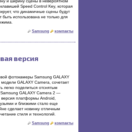
ину и ширину сцены в невероятном
лавишей Speed Control Key, которая
тирует, что динамичные сцены будут
т быть использована не только для
ежима.
Samsung
компакты
овая версия
 новой фотокамеры Samsung GALAXY
 модели GALAXY Camera, сочетает
ь легко поделиться отснятым
в Samsung GALAXY Camera 2 —
 версия платформы Android,
рузьями и близкими стало еще
айне сделает новинку отличным
етание стиля и технологий.
Samsung
компакты