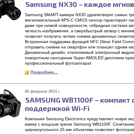
Samsung NX30 – каждое мгнов
Samsung SMART-камера NX30 удовлетворят самых тре
мегапикесельный APS-C CMOS сенсор гарантирует пр
даже при низкой освещенности, гибридная система а
четкость изображения, а сверхбыстрый затвор с мини
позволит получить четкие снимки динамичных сюжето
Встроенная поддержка функций NFC (Near Field Commun
отправить снимки на смартфон или планшет одним ка
Динамичный дизайн, отклоняемый электронный видоис
поворотным сенсорным Super AMOLED дисплеем прев
профессиональный фотоаппарат.
Подробнее...
06 февраля 2014 г.
SAMSUNG WB1100F – компакт 
поддержкой Wi-Fi
Компания Samsung Electronics представляет новую мо
камер с мощным зумом Samsung WB1100F. Сочетание 
широкоугольного 25 мм объектива позволяет фотогра