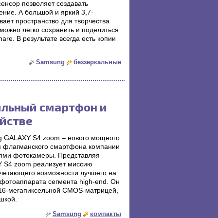
енсор позволяет создавать
ние. А большой и яркий 3,7-
ает пространство для творчества
можно легко сохранить и поделиться
re. В результате всегда есть копии
Samsung
беззеркальные
ильный смартфон и
йстве
ng GALAXY S4 zoom – нового мощного
ем флагманского смартфона компании
ями фотокамеры. Представляя
 S4 zoom реализует миссию
очетающего возможности лучшего на
фотоаппарата сегмента high-end. Он
 16-мегапиксельной CMOS-матрицей,
шкой.
Samsung
компакты