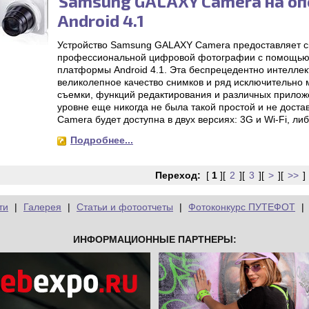
Samsung GALAXY Camera на о
Android 4.1
Устройство Samsung GALAXY Camera предоставляет ск
профессиональной цифровой фотографии с помощью
платформы Android 4.1. Эта беспрецедентно интеллек
великолепное качество снимков и ряд исключительн
съемки, функций редактирования и различных прило
уровне еще никогда не была такой простой и не дост
Camera будет доступна в двух версиях: 3G и Wi-Fi, либ
Подробнее...
Переход:
[
1
][
2
][
3
][
>
][
>>
]
ти
|
Галерея
|
Статьи и фотоотчеты
|
Фотоконкурс ПУТЕФОТ
|
ИНФОРМАЦИОННЫЕ ПАРТНЕРЫ: