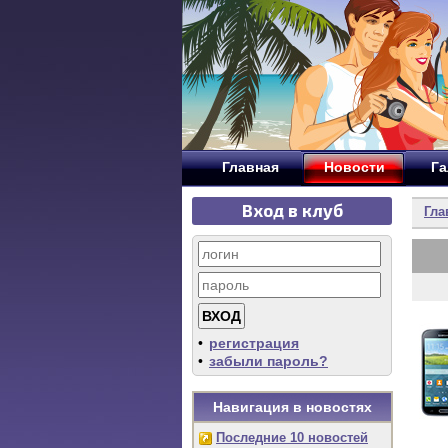
Главная
Новости
Га
Вход в клуб
Гла
•
регистрация
•
забыли пароль?
Навигация в новостях
Последние 10 новостей