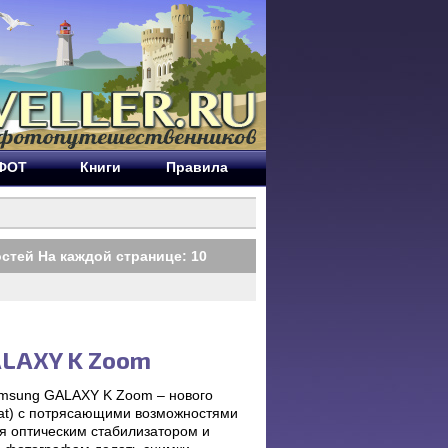
ЕФОТ
Книги
Правила
стей На каждой странице:
10
LAXY K Zoom
amsung GALAXY K Zoom – нового
kat) с потрясающими возможностями
я оптическим стабилизатором и