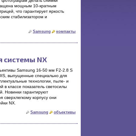
 фотографам делать снимки
оснащена мощным 10-кратным
рицей, что гарантирует яркость
еским стабилизатором и
Samsung
компакты
я системы NX
ъективы Samsung 16-50 мм F2-2.8 S
OIS, выпущенные специально для
лектуальные технологии, пыле- и
й в классе показатель светосилы
ий. Новинки гарантируют
я сверхлегкому корпусу они
йки NX.
Samsung
объективы