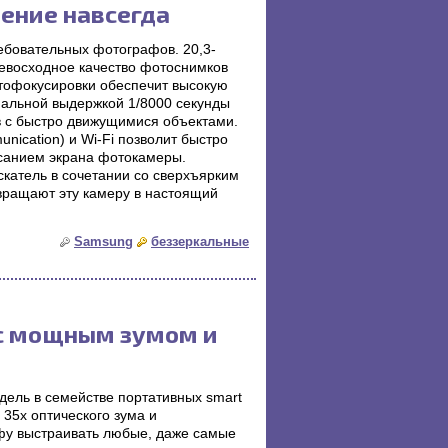
ение навсегда
бовательных фотографов. 20,3-
евосходное качество фотоснимков
втофокусировки обеспечит высокую
мальной выдержкой 1/8000 секунды
в с быстро движущимися объектами.
ication) и Wi-Fi позволит быстро
санием экрана фотокамеры.
катель в сочетании со сверхъярким
ращают эту камеру в настоящий
Samsung
беззеркальные
с мощным зумом и
дель в семействе портативных smart
35х оптического зума и
фу выстраивать любые, даже самые