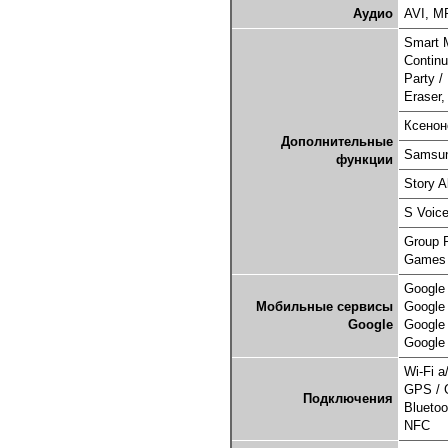
Аудио
AVI, M
Smart M
Continu
Party /
Eraser,
Ксенон
Дополнительные
Samsun
функции
Story A
S Voic
Group 
Games
Google 
Мобильные сервисы
Google
Google
Google
Google
Wi-Fi a
GPS /
Подключения
Bluetoo
NFC