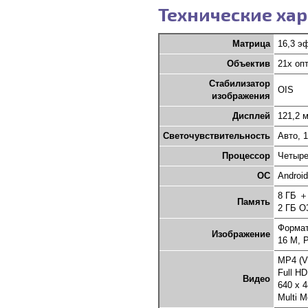
Технические хар
Матрица
16,3 э
Объектив
21x опт
Стабилизатор
OIS
изображения
Дисплей
121,2 
Светочувствительность
Авто, 1
Процессор
Четыре
OС
Android
8 ГБ ＋
Память
2 ГБ О
Форма
Изображение
16 M, 
MP4 (V
Full HD
Видео
640 x 4
Multi M