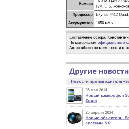
16.3 МП (4608×3456
Камера
зум, OIS, ксеноно
Процессор
Exynos 4412 Quad,
Аккумулятор
1650 мА-ч
Составление обзора,
Константин
По материалам
официального са
Автор обзора не может нести отв
Другие новости
↓ Новости производителя «
05 мая 2014
Новый камерофон S
Zoom
25 апреля 2014
Новые объективы S
системы NX