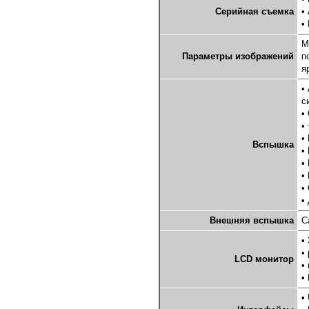
Серийная съемка
•
•
М
Параметры изображений
п
я
•
с
•
•
•
Вспышка
•
•
•
•
•
Внешняя вспышка
C
•
•
LCD монитор
•
•
•