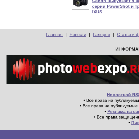
Canon выпускает 4 н
серии PowerShot и т
IXUS
Главная
|
Новости
|
Галерея
|
Статьи и 
ИНФОРМА
Новостной RS
• Все права на публикуем
• Все права на публикуемые
•
Реклама на с
• Все права защищен
•
Пи