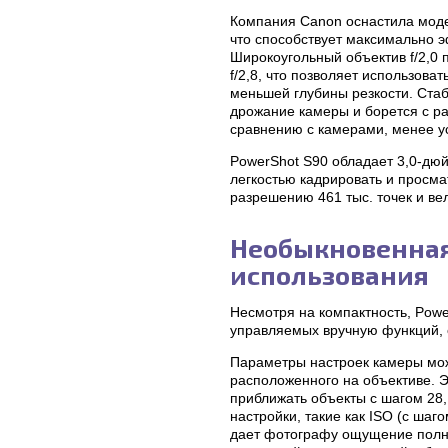
Компания Canon оснастила моде
что способствует максимально
Широкоугольный объектив f/2,0 
f/2,8, что позволяет использов
меньшей глубины резкости. Ста
дрожание камеры и борется с р
сравнению с камерами, менее у
PowerShot S90 обладает 3,0-дюй
легкостью кадрировать и просма
разрешению 461 тыс. точек и ве
Необыкновенная
использования
Несмотря на компактность, Pow
управляемых вручную функций, 
Параметры настроек камеры мож
расположенного на объективе. Э
приближать объекты с шагом 28,
настройки, такие как ISO (с шаг
дает фотографу ощущение полно