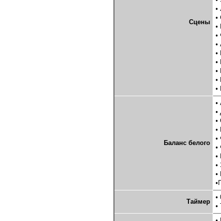
•
•
Сцены
•
•
•
•
•
•
•
•
•
•
•
•
•
Баланс белого
•
•
•
•
•
•
Таймер
•
•