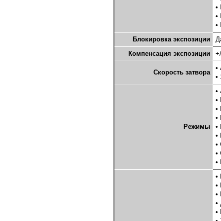
•
•
•
Блокировка экспозиции
Д
Компенсация экспозиции
+
•
Скорость затвора
•
•
•
•
•
Режимы
•
•
•
•
•
•
•
•
•
•
•