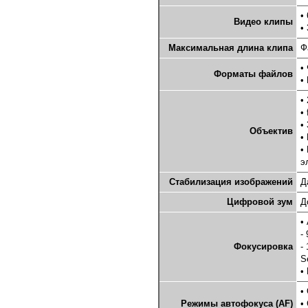
•
Видео клипы
•
Максимальная длина клипа
Ф
•
Форматы файлов
•
•
•
•
Объектив
•
•
э
Стабилизация изображений
Д
Цифровой зум
Д
•
-
Фокусировка
-
S
•
•
Режимы автофокуса (AF)
•