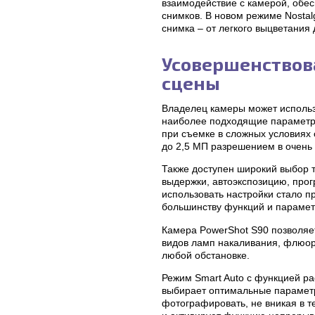
взаимодействие с камерой, обес
снимков. В новом режиме Nosta
снимка – от легкого выцветания
Усовершенствов
сцены
Владелец камеры может использ
наиболее подходящие параметр
при съемке в сложных условиях
до 2,5 МП разрешением в очень т
Также доступен широкий выбор 
выдержки, автоэкспозицию, про
использовать настройки стало 
большинству функций и парамет
Камера PowerShot S90 позволяе
видов ламп накаливания, флюор
любой обстановке.
Режим Smart Auto с функцией р
выбирает оптимальные параметры
фотографировать, не вникая в 