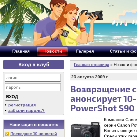
Главная
Новости
Галерея
Статьи и ф
Вход в клуб
Главная страница
» Новости фо
23 августа 2009 г.
Возвращение с
анонсирует 10
•
регистрация
PowerShot S90
•
забыли пароль?
Компания Сanon
Навигация в новостях
серии Canon Po
Впечатляющие х
Последние 10 новостей
Среди этих хар