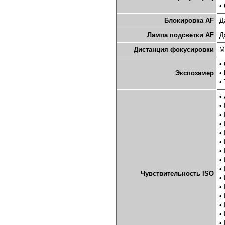
•
Блокировка AF
Д
Лампа подсветки AF
Д
Дистанция фокусировки
М
•
Экспозамер
•
•
•
•
•
•
•
•
•
•
•
Чувствительность ISO
•
•
•
•
•
•