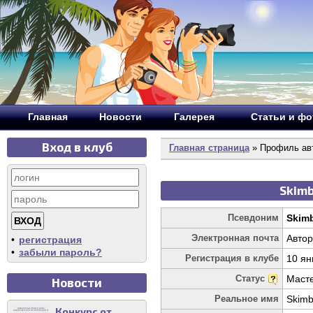
Главная
Новости
Галерея
Статьи и ф
Вход в клуб
Главная страница
» Профиль авт
Skimb
Псевдоним
Skim
Электронная почта
Автор
•
регистрация
•
забыли пароль?
Регистрация в клубе
10 ян
Статус
Маст
Новости
Реальное имя
Skimb
Конкурс от