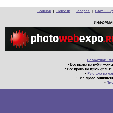
Главная
|
Новости
|
Галерея
|
Статьи и 
ИНФОРМА
Новостной RS
• Все права на публикуем
• Все права на публикуемые
•
Реклама на с
• Все права защищен
•
Пи