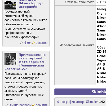
Стаж занятий фото
c 199
Nikon «Город с
историей»
Каме
Государственный
Olym
исторический музей
Niko
совместно с компанией Nikon
Sams
объявляют о старте
iPhon
творческого конкурса среди
Samsu
профессионалов и
Niko
любителей фотографии —...
Samsu
Nikon
события
Используемая техника
Объек
ZD 14
Приглашаем на
Helio
гангстерский
Sigm
фото воркшоп
AF-S 
«Голливудская
классика-2»!
AF-S 
Nikko
Приглашаем на гангстерский
Nikko
воркшоп «Голливудская
Nikko
классика-2»! Карты, деньги,
стволы и очаровательные
актёры-модели!
Skimbl
Откровенные, чувственные
сцены:...
Фотографии автора Skimble
:
142
Общие вопросы
события