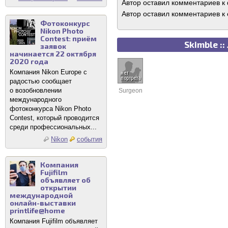
Автор оставил комментариев к
Автор оставил комментариев к 
Фотоконкурс
Nikon Photo
Contest: приём
Skimble :
заявок
начинается 22 октября
2020 года
Компания Nikon Europe с
радостью сообщает
о возобновлении
Surgeon
международного
фотоконкурса Nikon Photo
Contest, который проводится
среди профессиональных...
Nikon
события
Компания
Fujifilm
объявляет об
открытии
международной
онлайн-выставки
printlife@home
Компания Fujifilm объявляет