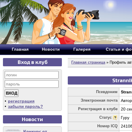
Главная
Новости
Галерея
Статьи и ф
Вход в клуб
Главная страница
» Профиль авт
Stranni
Псевдоним
Stra
Электронная почта
Автор
•
регистрация
•
забыли пароль?
Регистрация в клубе
20 се
Статус
Гуру
Новости
Номер ICQ
2410
Конкурс от