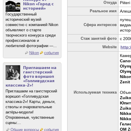
Откуда
Piiteri
Nikon «Город с
историей»
Реальное имя
Алеш
Государственный
исторический музей
путе
совместно с компанией Nikon
Сфера интересов
видам
объявляют о старте
истор
творческого конкурса среди
Стаж занятий фото
c 200
профессионалов и
любителей фотографии —...
Website
http:
Nikon
события
Каме
Cano
Olym
Приглашаем на
Olym
гангстерский
фото воркшоп
Niko
«Голливудская
Zenit
классика-2»!
Приглашаем на гангстерский
Используемая техника
Объек
воркшоп «Голливудская
Zuiko
классика-2»! Карты, деньги,
Юпит
стволы и очаровательные
Zuiko
актёры-модели!
Nikko
Откровенные, чувственные
Nikko
сцены:...
Гели
OM Zu
Общие вопросы
события