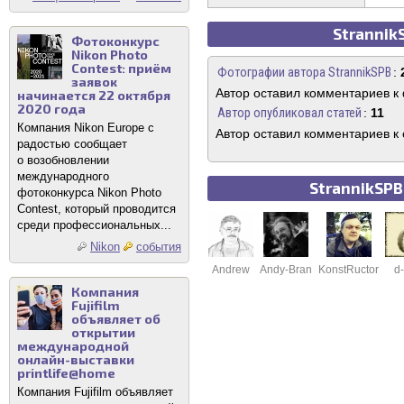
Strannik
Фотоконкурс
Nikon Photo
Contest: приём
Фотографии автора StrannikSPB
:
заявок
Автор оставил комментариев к
начинается 22 октября
2020 года
Автор опубликовал статей
:
11
Компания Nikon Europe с
Автор оставил комментариев к 
радостью сообщает
о возобновлении
международного
StrannikSPB
фотоконкурса Nikon Photo
Contest, который проводится
среди профессиональных...
Nikon
события
Andrew
Andy-Bran
KonstRuctor
d-
Компания
Fujifilm
объявляет об
открытии
международной
онлайн-выставки
printlife@home
Компания Fujifilm объявляет