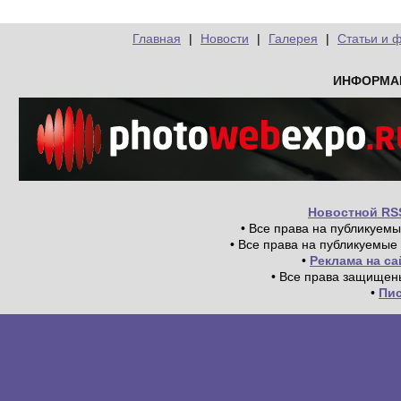
Главная
|
Новости
|
Галерея
|
Статьи и 
ИНФОРМА
Новостной RS
• Все права на публикуем
• Все права на публикуемые
•
Реклама на с
• Все права защищен
•
Пи