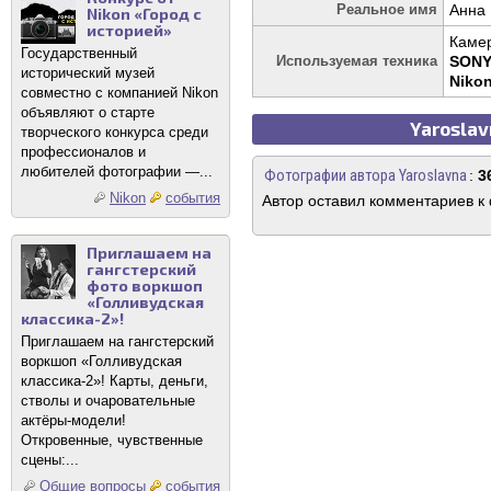
Реальное имя
Анна
Nikon «Город с
историей»
Каме
Государственный
Используемая техника
SONY
исторический музей
Niko
совместно с компанией Nikon
объявляют о старте
Yaroslav
творческого конкурса среди
профессионалов и
любителей фотографии —...
Фотографии автора Yaroslavna
:
3
Nikon
события
Автор оставил комментариев к
Приглашаем на
гангстерский
фото воркшоп
«Голливудская
классика-2»!
Приглашаем на гангстерский
воркшоп «Голливудская
классика-2»! Карты, деньги,
стволы и очаровательные
актёры-модели!
Откровенные, чувственные
сцены:...
Общие вопросы
события