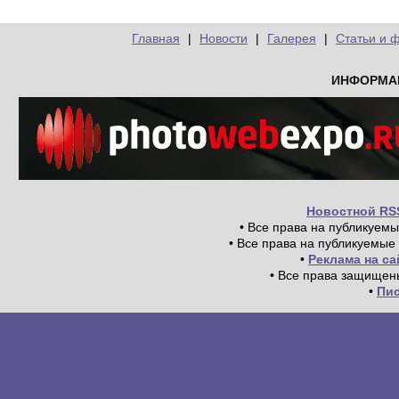
Главная
|
Новости
|
Галерея
|
Статьи и 
ИНФОРМА
Новостной RS
• Все права на публикуем
• Все права на публикуемые
•
Реклама на с
• Все права защищен
•
Пи