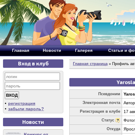
Главная
Новости
Галерея
Статьи и ф
Вход в клуб
Главная страница
» Профиль авт
Yarosl
Псевдоним
Yaros
Электронная почта
Автор
•
регистрация
•
забыли пароль?
Регистрация в клубе
17 ав
Статус
Фото
Новости
Откуда
Ярос
Конкурс от