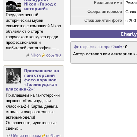
Реальное имя
Рома
Nikon «Город с
историей»
Сфера интересов
Созда
Государственный
исторический музей
Стаж занятий фото
c 200
совместно с компанией Nikon
объявляют о старте
Charly
творческого конкурса среди
профессионалов и
Фотографии автора Charly
:
0
любителей фотографии —...
Автор оставил комментариев к
Nikon
события
Приглашаем на
гангстерский
фото воркшоп
«Голливудская
классика-2»!
Приглашаем на гангстерский
воркшоп «Голливудская
классика-2»! Карты, деньги,
стволы и очаровательные
актёры-модели!
Откровенные, чувственные
сцены:...
Общие вопросы
события