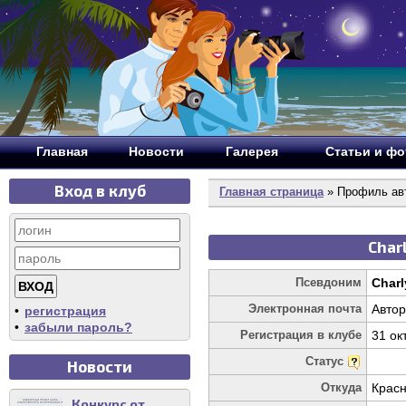
Главная
Новости
Галерея
Статьи и ф
Вход в клуб
Главная страница
» Профиль авт
Char
Псевдоним
Charl
Электронная почта
Автор
•
регистрация
•
забыли пароль?
Регистрация в клубе
31 ок
Статус
Новости
Откуда
Красн
Конкурс от