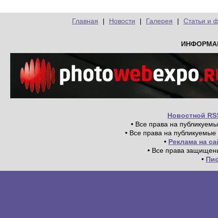
Главная
|
Новости
|
Галерея
|
Статьи и 
ИНФОРМА
Новостной RS
• Все права на публикуем
• Все права на публикуемые
•
Реклама на с
• Все права защищен
•
Пи