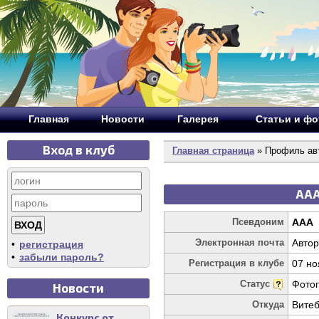
Главная
Новости
Галерея
Статьи и ф
Вход в клуб
Главная страница
» Профиль ав
ААА
Псевдоним
ААА
Электронная почта
Автор
•
регистрация
•
забыли пароль?
Регистрация в клубе
07 но
Статус
Фото
Новости
Откуда
Витеб
Конкурс от