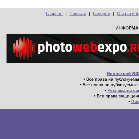
Главная
|
Новости
|
Галерея
|
Статьи и 
ИНФОРМА
Новостной RS
• Все права на публикуем
• Все права на публикуемые
•
Реклама на с
• Все права защищен
•
Пи