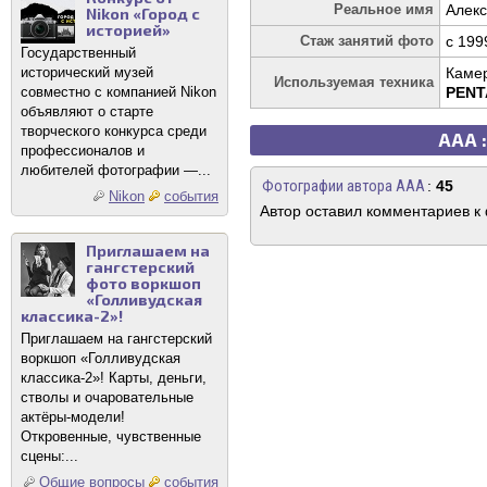
Реальное имя
Алек
Nikon «Город с
историей»
Стаж занятий фото
c 199
Государственный
исторический музей
Каме
Используемая техника
совместно с компанией Nikon
PENT
объявляют о старте
творческого конкурса среди
ААА 
профессионалов и
любителей фотографии —...
Фотографии автора ААА
:
45
Nikon
события
Автор оставил комментариев к
Приглашаем на
гангстерский
фото воркшоп
«Голливудская
классика-2»!
Приглашаем на гангстерский
воркшоп «Голливудская
классика-2»! Карты, деньги,
стволы и очаровательные
актёры-модели!
Откровенные, чувственные
сцены:...
Общие вопросы
события