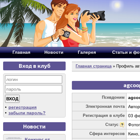
Главная
Новости
Галерея
Статьи и ф
Вход в клуб
Главная страница
» Профиль авт
agcoo
Псевдоним
agco
Электронная почта
Автор
•
регистрация
•
забыли пароль?
Регистрация в клубе
03 фе
Статус
Фото
Новости
Сфера интересов
Кино,
Конкурс от