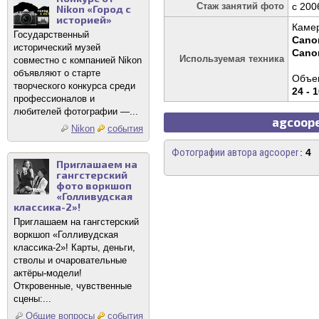
Стаж занятий фото
c 200
Nikon «Город с
историей»
Каме
Государственный
Cano
исторический музей
Cano
Используемая техника
совместно с компанией Nikon
объявляют о старте
Объек
творческого конкурса среди
24 - 
профессионалов и
любителей фотографии —...
agcoope
Nikon
события
Фотографии автора agcooper
:
4
Приглашаем на
гангстерский
фото воркшоп
«Голливудская
классика-2»!
Приглашаем на гангстерский
воркшоп «Голливудская
классика-2»! Карты, деньги,
стволы и очаровательные
актёры-модели!
Откровенные, чувственные
сцены:...
Общие вопросы
события