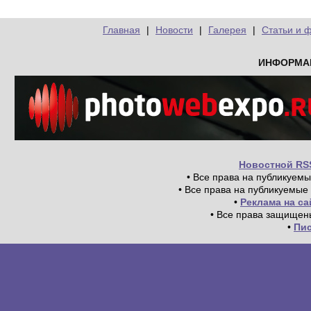
Главная
|
Новости
|
Галерея
|
Статьи и 
ИНФОРМА
Новостной RS
• Все права на публикуем
• Все права на публикуемые
•
Реклама на с
• Все права защищен
•
Пи