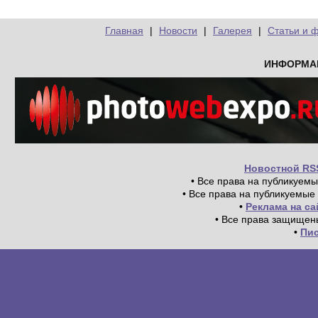
Главная
|
Новости
|
Галерея
|
Статьи и 
ИНФОРМА
Новостной RS
• Все права на публикуем
• Все права на публикуемые
•
Реклама на с
• Все права защищен
•
Пи