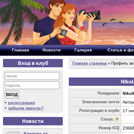
Главная
Новости
Галерея
Статьи и ф
Вход в клуб
Главная страница
» Профиль авт
Nikol
Псевдоним
Nikol
Электронная почта
Автор
•
регистрация
•
забыли пароль?
Регистрация в клубе
17 ок
Статус
Новости
Номер ICQ
2366
Конкурс от