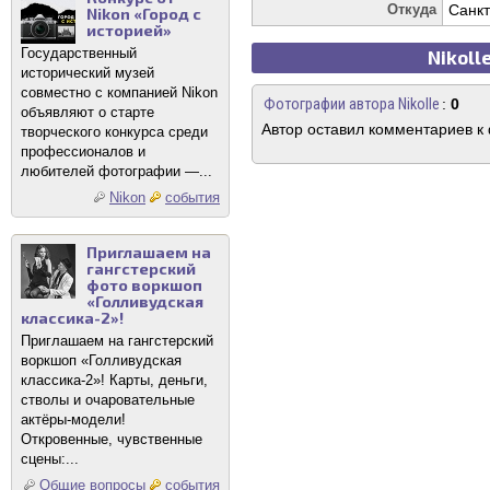
Откуда
Cанкт
Nikon «Город с
историей»
Государственный
Nikoll
исторический музей
совместно с компанией Nikon
Фотографии автора Nikolle
:
0
объявляют о старте
Автор оставил комментариев к
творческого конкурса среди
профессионалов и
любителей фотографии —...
Nikon
события
Приглашаем на
гангстерский
фото воркшоп
«Голливудская
классика-2»!
Приглашаем на гангстерский
воркшоп «Голливудская
классика-2»! Карты, деньги,
стволы и очаровательные
актёры-модели!
Откровенные, чувственные
сцены:...
Общие вопросы
события