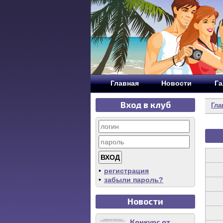
Главная
Новости
Га
Вход в клуб
Гла
•
регистрация
•
забыли пароль?
Новости
Конкурс от