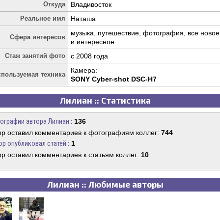
Откуда
Владивосток
Реальное имя
Наташа
музыка, путешествие, фотография, все новое
Сфера интересов
и интересное
Стаж занятий фото
c 2008 года
Камера:
спользуемая техника
SONY Cyber-shot DSC-H7
Лилиан :: Статистика
ографии автора Лилиан
:
136
ор оставил комментариев к фотографиям коллег:
744
ор опубликовал статей
:
1
ор оставил комментариев к статьям коллег:
10
Лилиан :: Любимые авторы