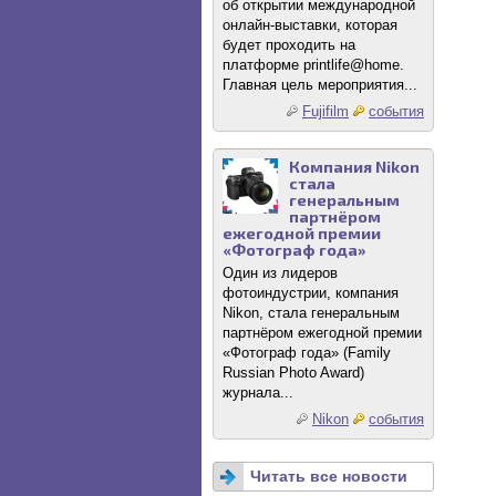
об открытии международной
онлайн-выставки, которая
будет проходить на
платформе printlife@home.
Главная цель мероприятия...
Fujifilm
события
Компания Nikon
стала
генеральным
партнёром
ежегодной премии
«Фотограф года»
Один из лидеров
фотоиндустрии, компания
Nikon, стала генеральным
партнёром ежегодной премии
«Фотограф года» (Family
Russian Photo Award)
журнала...
Nikon
события
Читать все новости