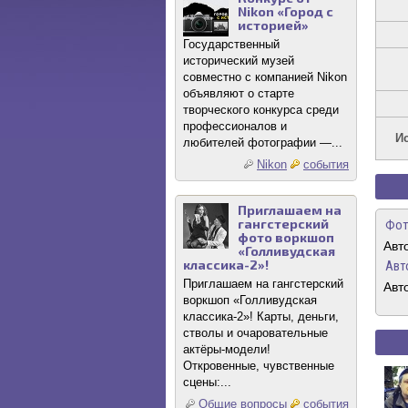
Nikon «Город с
историей»
Государственный
исторический музей
совместно с компанией Nikon
объявляют о старте
творческого конкурса среди
профессионалов и
И
любителей фотографии —...
Nikon
события
Приглашаем на
гангстерский
Фот
фото воркшоп
Авт
«Голливудская
классика-2»!
Авт
Приглашаем на гангстерский
Авт
воркшоп «Голливудская
классика-2»! Карты, деньги,
стволы и очаровательные
актёры-модели!
Откровенные, чувственные
сцены:...
Общие вопросы
события