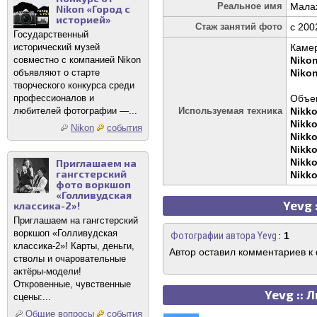
Реальное имя
Мала
Nikon «Город с
историей»
Стаж занятий фото
c 200
Государственный
исторический музей
Каме
совместно с компанией Nikon
Niko
объявляют о старте
Niko
творческого конкурса среди
профессионалов и
Объек
любителей фотографии —...
Используемая техника
Nikko
Nikko
Nikon
события
Nikko
Nikko
Nikko
Приглашаем на
гангстерский
Nikko
фото воркшоп
«Голливудская
Yevg 
классика-2»!
Приглашаем на гангстерский
воркшоп «Голливудская
Фотографии автора Yevg
:
1
классика-2»! Карты, деньги,
Автор оставил комментариев к
стволы и очаровательные
актёры-модели!
Откровенные, чувственные
Yevg ::
сцены:...
Общие вопросы
события