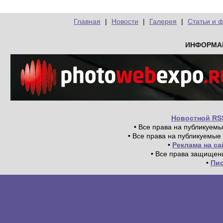
Главная
|
Новости
|
Галерея
|
Статьи и 
ИНФОРМА
Новостной RS
• Все права на публикуем
• Все права на публикуемые
•
Реклама на с
• Все права защищен
•
Пи