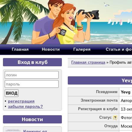
Главная
Новости
Галерея
Статьи и ф
Вход в клуб
Главная страница
» Профиль ав
Yev
Псевдоним
Yevg
Электронная почта
Автор
•
регистрация
•
забыли пароль?
Регистрация в клубе
13 ок
Статус
Фото
Новости
Откуда
Моск
Конкурс от