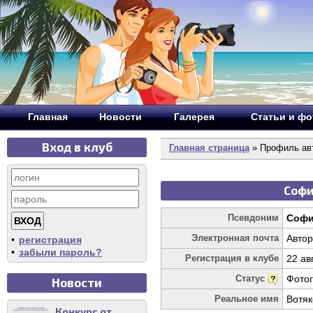
Главная
Новости
Галерея
Статьи и ф
Вход в клуб
Главная страница
» Профиль ав
Софи
Псевдоним
Соф
Электронная почта
Автор
•
регистрация
•
забыли пароль?
Регистрация в клубе
22 ав
Статус
Фото
Новости
Реальное имя
Вотяк
Конкурс от