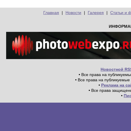
Главная
|
Новости
|
Галерея
|
Статьи и 
ИНФОРМА
Новостной RS
• Все права на публикуем
• Все права на публикуемые
•
Реклама на с
• Все права защищен
•
Пи