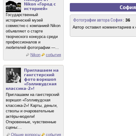
Nikon «Город с
София
историей»
Государственный
Фотографии автора София
:
36
исторический музей
совместно с компанией Nikon
Автор оставил комментариев к
объявляют о старте
творческого конкурса среди
профессионалов и
любителей фотографии —...
Nikon
события
Приглашаем на
гангстерский
фото воркшоп
«Голливудская
классика-2»!
Приглашаем на гангстерский
воркшоп «Голливудская
классика-2»! Карты, деньги,
стволы и очаровательные
актёры-модели!
Откровенные, чувственные
сцены:...
Общие вопросы
события