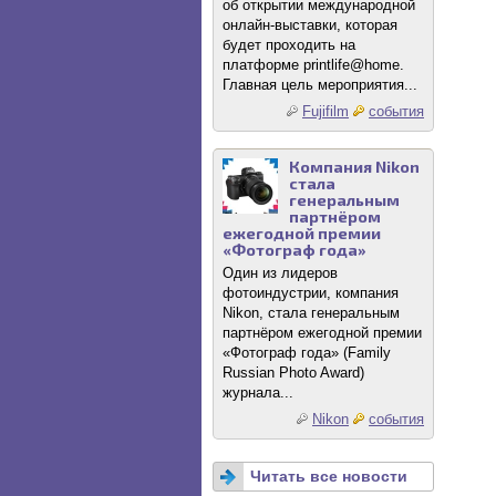
об открытии международной
онлайн-выставки, которая
будет проходить на
платформе printlife@home.
Главная цель мероприятия...
Fujifilm
события
Компания Nikon
стала
генеральным
партнёром
ежегодной премии
«Фотограф года»
Один из лидеров
фотоиндустрии, компания
Nikon, стала генеральным
партнёром ежегодной премии
«Фотограф года» (Family
Russian Photo Award)
журнала...
Nikon
события
Читать все новости