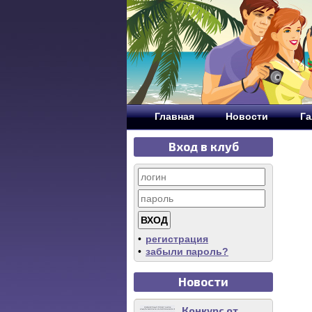
Главная
Новости
Га
Вход в клуб
•
регистрация
•
забыли пароль?
Новости
Конкурс от