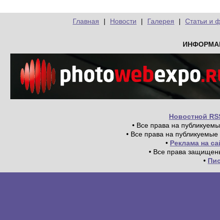
Главная
|
Новости
|
Галерея
|
Статьи и 
ИНФОРМА
Новостной RS
• Все права на публикуем
• Все права на публикуемые
•
Реклама на с
• Все права защищен
•
Пи