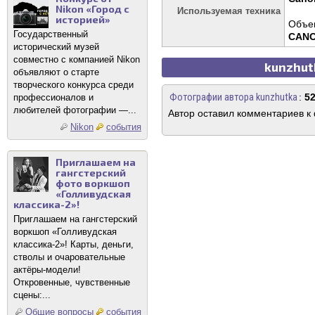
Nikon «Город с
Используемая техника
историей»
Объек
Государственный
CANO
исторический музей
совместно с компанией Nikon
kunzhut
объявляют о старте
творческого конкурса среди
Фотографии автора kunzhutka
:
5
профессионалов и
любителей фотографии —...
Автор оставил комментариев к
Nikon
события
Приглашаем на
гангстерский
фото воркшоп
«Голливудская
классика-2»!
Приглашаем на гангстерский
воркшоп «Голливудская
классика-2»! Карты, деньги,
стволы и очаровательные
актёры-модели!
Откровенные, чувственные
сцены:...
Общие вопросы
события