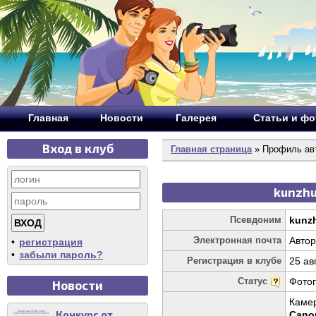
Главная
Новости
Галерея
Статьи и ф
Вход в клуб
Главная страница
» Профиль авт
kunzhu
Псевдоним
kunz
Электронная почта
Автор
•
регистрация
•
забыли пароль?
Регистрация в клубе
25 ав
Статус
Фото
Новости
Каме
Конкурс от
Cano