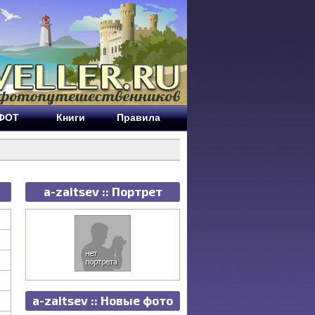
ЕФОТ
Книги
Правила
a-zaitsev :: Портрет
a-zaitsev :: Новые фото