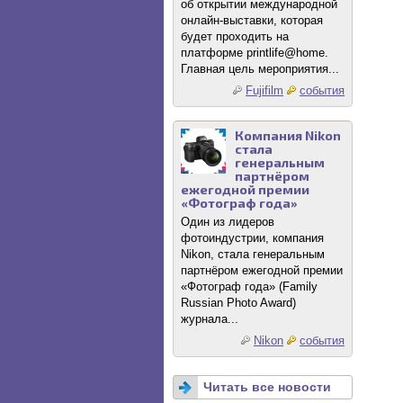
об открытии международной
онлайн-выставки, которая
будет проходить на
платформе printlife@home.
Главная цель мероприятия...
Fujifilm
события
Компания Nikon
стала
генеральным
партнёром
ежегодной премии
«Фотограф года»
Один из лидеров
фотоиндустрии, компания
Nikon, стала генеральным
партнёром ежегодной премии
«Фотограф года» (Family
Russian Photo Award)
журнала...
Nikon
события
Читать все новости