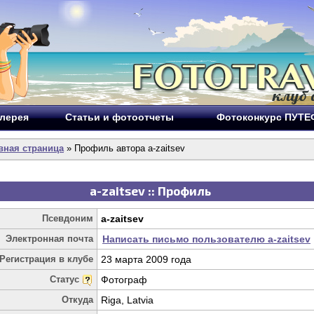
лерея
Статьи и фотоотчеты
Фотоконкурс ПУТ
вная страница
» Профиль автора a-zaitsev
a-zaitsev :: Профиль
Псевдоним
a-zaitsev
Электронная почта
Написать письмо пользователю a-zaitsev
Регистрация в клубе
23 марта 2009 года
Статус
Фотограф
Откуда
Riga, Latvia