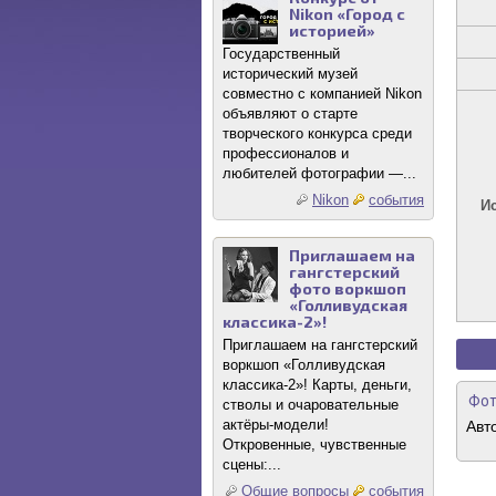
Nikon «Город с
историей»
Государственный
исторический музей
совместно с компанией Nikon
объявляют о старте
творческого конкурса среди
профессионалов и
любителей фотографии —...
Nikon
события
И
Приглашаем на
гангстерский
фото воркшоп
«Голливудская
классика-2»!
Приглашаем на гангстерский
воркшоп «Голливудская
классика-2»! Карты, деньги,
Фот
стволы и очаровательные
актёры-модели!
Авт
Откровенные, чувственные
сцены:...
Общие вопросы
события