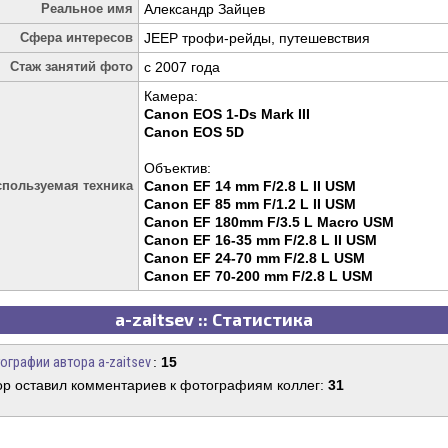
Реальное имя
Александр Зайцев
Сфера интересов
JEEP трофи-рейды, путешевствия
Стаж занятий фото
c 2007 года
Камера:
Canon EOS 1-Ds Mark III
Canon EOS 5D
Объектив:
спользуемая техника
Canon EF 14 mm F/2.8 L II USM
Canon EF 85 mm F/1.2 L II USM
Canon EF 180mm F/3.5 L Macro USM
Canon EF 16-35 mm F/2.8 L II USM
Canon EF 24-70 mm F/2.8 L USM
Canon EF 70-200 mm F/2.8 L USM
a-zaitsev :: Статистика
ографии автора a-zaitsev
:
15
ор оставил комментариев к фотографиям коллег:
31