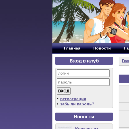
Главная
Новости
Га
Вход в клуб
Гла
•
регистрация
•
забыли пароль?
Новости
Конкурс от