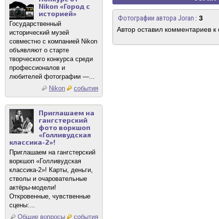
Nikon «Город с
историей»
Фотографии автора Joran
:
3
Государственный
Автор оставил комментариев к
исторический музей
совместно с компанией Nikon
объявляют о старте
творческого конкурса среди
профессионалов и
любителей фотографии —...
Nikon
события
Приглашаем на
гангстерский
фото воркшоп
«Голливудская
классика-2»!
Приглашаем на гангстерский
воркшоп «Голливудская
классика-2»! Карты, деньги,
стволы и очаровательные
актёры-модели!
Откровенные, чувственные
сцены:...
Общие вопросы
события