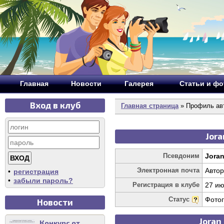
Главная
Новости
Галерея
Статьи и ф
Вход в клуб
Главная страница
» Профиль авт
Jora
Псевдоним
Jora
Электронная почта
Автор
•
регистрация
•
забыли пароль?
Регистрация в клубе
27 ию
Статус
Фото
Новости
Joran
Конкурс от