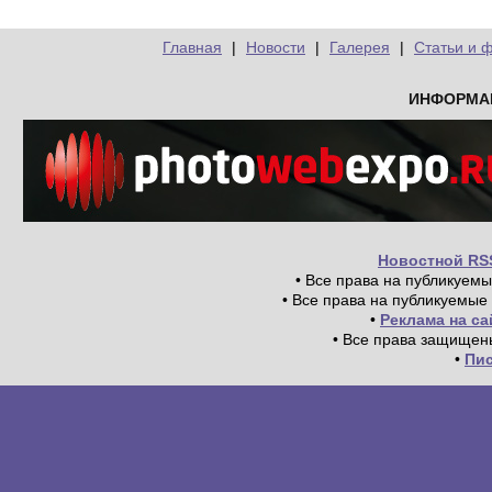
Главная
|
Новости
|
Галерея
|
Статьи и 
ИНФОРМА
Новостной RS
• Все права на публикуем
• Все права на публикуемые
•
Реклама на с
• Все права защищен
•
Пи