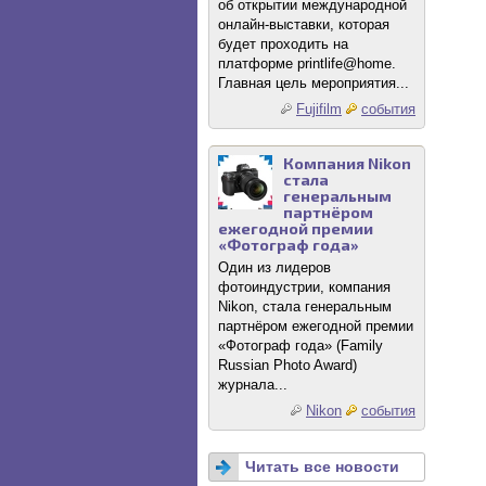
об открытии международной
онлайн-выставки, которая
будет проходить на
платформе printlife@home.
Главная цель мероприятия...
Fujifilm
события
Компания Nikon
стала
генеральным
партнёром
ежегодной премии
«Фотограф года»
Один из лидеров
фотоиндустрии, компания
Nikon, стала генеральным
партнёром ежегодной премии
«Фотограф года» (Family
Russian Photo Award)
журнала...
Nikon
события
Читать все новости