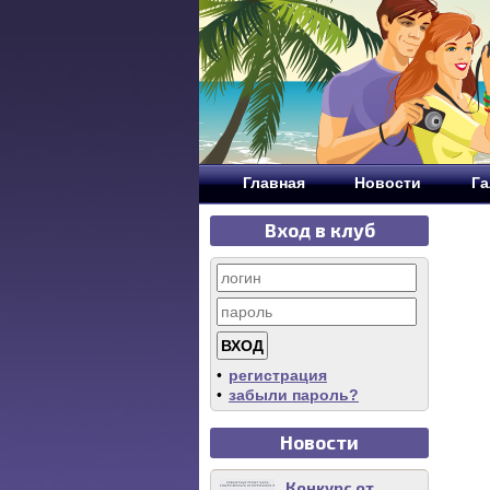
Главная
Новости
Га
Вход в клуб
•
регистрация
•
забыли пароль?
Новости
Конкурс от