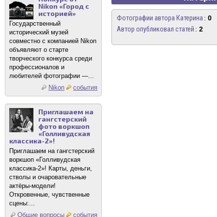
Nikon «Город с
историей»
Фотографии автора Катерина
:
0
Государственный
Автор опубликовал статей
:
2
исторический музей
совместно с компанией Nikon
объявляют о старте
творческого конкурса среди
профессионалов и
любителей фотографии —...
Nikon
события
Приглашаем на
гангстерский
фото воркшоп
«Голливудская
классика-2»!
Приглашаем на гангстерский
воркшоп «Голливудская
классика-2»! Карты, деньги,
стволы и очаровательные
актёры-модели!
Откровенные, чувственные
сцены:...
Общие вопросы
события