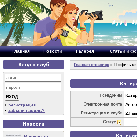
Главная
Новости
Галерея
Статьи и ф
Вход в клуб
Главная страница
» Профиль ав
Катери
Псевдоним
Кате
Электронная почта
Автор
•
регистрация
•
забыли пароль?
Регистрация в клубе
29 ав
Статус
Новости
Катерин
Конкурс от