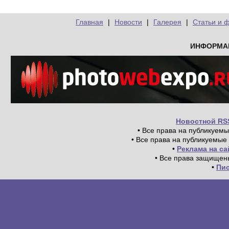
Главная
|
Новости
|
Галерея
|
Статьи и 
ИНФОРМА
Новостной RS
• Все права на публикуем
• Все права на публикуемые
•
Реклама на с
• Все права защищен
•
Пи