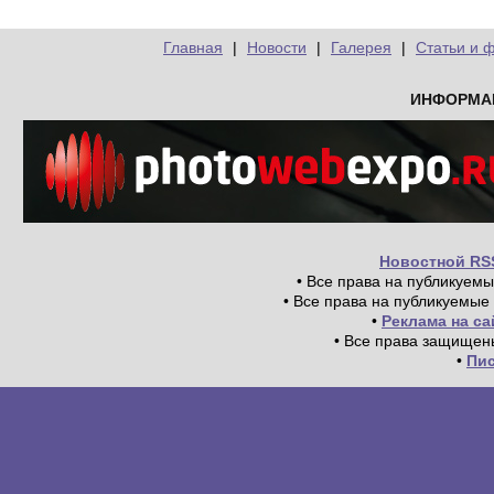
Главная
|
Новости
|
Галерея
|
Статьи и 
ИНФОРМА
Новостной RS
• Все права на публикуем
• Все права на публикуемые
•
Реклама на с
• Все права защищен
•
Пи