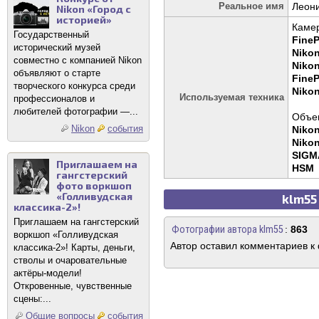
Реальное имя
Леон
Nikon «Город с
историей»
Каме
Государственный
FineP
исторический музей
Niko
совместно с компанией Nikon
Niko
объявляют о старте
FineP
творческого конкурса среди
Niko
Используемая техника
профессионалов и
любителей фотографии —...
Объек
Nikon
события
Nikon
Nikon
SIGM
Приглашаем на
HSM
гангстерский
фото воркшоп
«Голливудская
klm55
классика-2»!
Приглашаем на гангстерский
Фотографии автора klm55
:
863
воркшоп «Голливудская
Автор оставил комментариев к
классика-2»! Карты, деньги,
стволы и очаровательные
актёры-модели!
Откровенные, чувственные
сцены:...
Общие вопросы
события