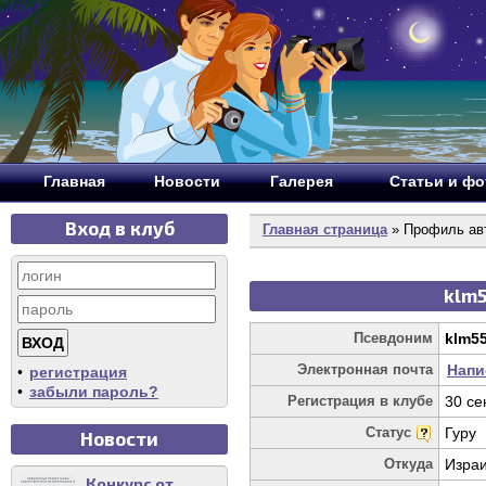
Главная
Новости
Галерея
Статьи и ф
Вход в клуб
Главная страница
» Профиль ав
klm5
Псевдоним
klm5
Электронная почта
Напи
•
регистрация
•
забыли пароль?
Регистрация в клубе
30 се
Статус
Гуру
Новости
Откуда
Изра
Конкурс от