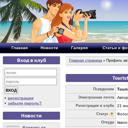
Главная
Новости
Галерея
Статьи и ф
Вход в клуб
Главная страница
» Профиль авт
Touris
Псевдоним
Touri
Электронная почта
Автор
•
регистрация
•
забыли пароль?
Регистрация в клубе
21 ян
Статус
Фото
Новости
Откуда
Івано
Конкурс от