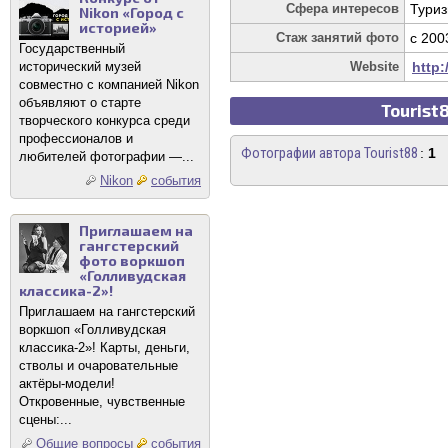
Сфера интересов
Туриз
Nikon «Город с
историей»
Стаж занятий фото
c 200
Государственный
исторический музей
Website
http
совместно с компанией Nikon
объявляют о старте
Tourist
творческого конкурса среди
профессионалов и
Фотографии автора Tourist88
:
1
любителей фотографии —...
Nikon
события
Приглашаем на
гангстерский
фото воркшоп
«Голливудская
классика-2»!
Приглашаем на гангстерский
воркшоп «Голливудская
классика-2»! Карты, деньги,
стволы и очаровательные
актёры-модели!
Откровенные, чувственные
сцены:...
Общие вопросы
события