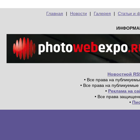
Главная
|
Новости
|
Галерея
|
Статьи и 
ИНФОРМА
Новостной RS
• Все права на публикуем
• Все права на публикуемые
•
Реклама на с
• Все права защищен
•
Пи