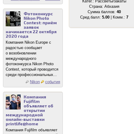
Катег.: Рассветы/закаты
Страна: Абхазия
Сумма баллов:
40
Фотоконкурс
Сред.балл:
5.00
| Комм.:
7
Nikon Photo
Contest: приём
заявок
начинается 22 октября
2020 года
Компания Nikon Europe с
радостью сообщает
о возобновлении
международного
фотоконкурса Nikon Photo
Contest, который проводится
среди профессиональных...
Nikon
события
Компания
Fujifilm
объявляет об
открытии
международной
онлайн-выставки
printlife@home
Компания Fujifilm объявляет