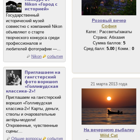
Nikon «Город с
историей»
Государственный
Розовый вечер
исторический музей
София
совместно с компанией Nikon
Катег.: Рассветы/закаты
объявляют о старте
Страна: Абхазия
творческого конкурса среди
Сумма баллов:
5
профессионалов и
Сред.балл:
5.00
| Комм.:
0
любителей фотографии —...
Nikon
события
Приглашаем на
гангстерский
фото воркшоп
21 марта 2013 года
«Голливудская
классика-2»!
Приглашаем на гангстерский
воркшоп «Голливудская
классика-2»! Карты, деньги,
стволы и очаровательные
актёры-модели!
Откровенные, чувственные
На вечернюю рыбалку
сцены:...
Wild Cat
Общие вопросы
события