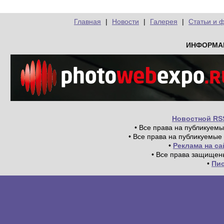
Главная
|
Новости
|
Галерея
|
Статьи и 
ИНФОРМА
Новостной RS
• Все права на публикуем
• Все права на публикуемые
•
Реклама на с
• Все права защищен
•
Пи