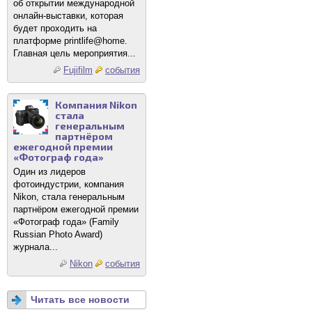
об открытии международной
онлайн-выставки, которая
будет проходить на
платформе printlife@home.
Главная цель мероприятия...
Fujifilm
события
Компания Nikon
стала
генеральным
партнёром
ежегодной премии
«Фотограф года»
Один из лидеров
фотоиндустрии, компания
Nikon, стала генеральным
партнёром ежегодной премии
«Фотограф года» (Family
Russian Photo Award)
журнала...
Nikon
события
Читать все новости