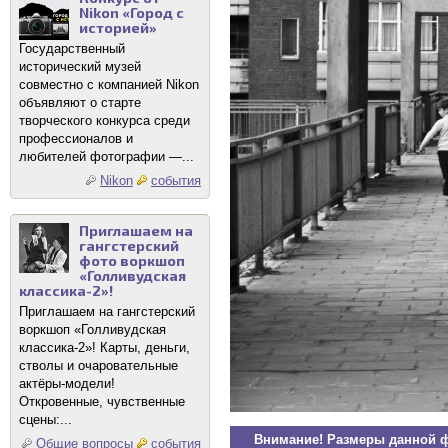
Nikon «Город с
историей»
Государственный
исторический музей
совместно с компанией Nikon
объявляют о старте
творческого конкурса среди
профессионалов и
любителей фотографии —...
Nikon
события
Приглашаем на
гангстерский
фото воркшоп
«Голливудская
классика-2»!
Приглашаем на гангстерский
воркшоп «Голливудская
классика-2»! Карты, деньги,
стволы и очаровательные
актёры-модели!
Откровенные, чувственные
сцены:...
Внимание! Размеры данной 
Общие вопросы
события