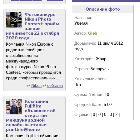
Описание фото
Фотоконкурс
Название:
Nikon Photo
Contest: приём
Убегая
заявок
начинается 22 октября
Автор:
Gleb
2020 года
Добавлено:
11 июля 2012
Компания Nikon Europe с
года
радостью сообщает
о возобновлении
Категория:
Жанр
международного
фотоконкурса Nikon Photo
Страна:
Беларусь
Contest, который проводится
среди профессиональных...
Ключевые слова:
Ч/Б
Nikon
события
Сумма баллов:
10
Компания
Средний балл:
5.00
Fujifilm
объявляет об
Оценки:
| 0 | 0 | 0 | 0 | 2 |
открытии
международной
онлайн-выставки
printlife@home
Компания Fujifilm объявляет