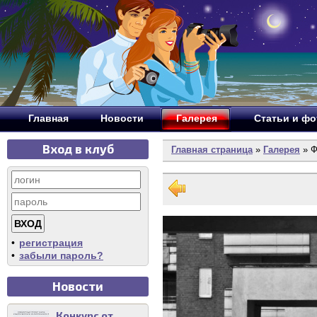
Главная
Новости
Галерея
Статьи и ф
Вход в клуб
Главная страница
»
Галерея
» Ф
•
регистрация
•
забыли пароль?
Новости
Конкурс от