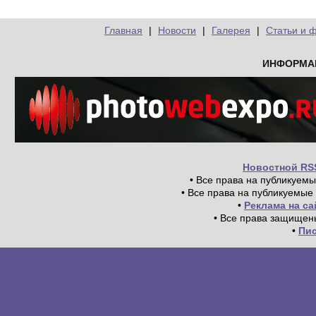
Главная
|
Новости
|
Галерея
|
Статьи и 
ИНФОРМА
Новостной RS
• Все права на публикуем
• Все права на публикуемые
•
Реклама на с
• Все права защищен
•
Пи