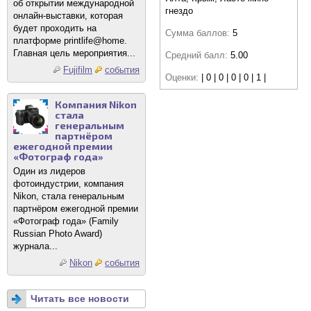
об открытии международной
гнездо
онлайн-выставки, которая
будет проходить на
Сумма баллов:
5
платформе printlife@home.
Главная цель мероприятия...
Средний балл:
5.00
Fujifilm
события
Оценки:
| 0 | 0 | 0 | 0 | 1 |
Компания Nikon
стала
генеральным
партнёром
ежегодной премии
«Фотограф года»
Один из лидеров
фотоиндустрии, компания
Nikon, стала генеральным
партнёром ежегодной премии
«Фотограф года» (Family
Russian Photo Award)
журнала...
Nikon
события
Читать все новости