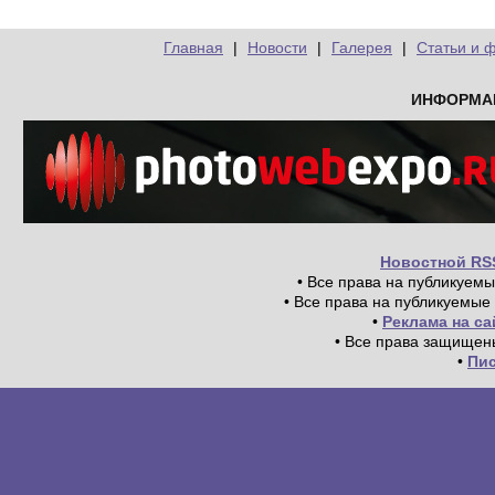
Главная
|
Новости
|
Галерея
|
Статьи и 
ИНФОРМА
Новостной RS
• Все права на публикуем
• Все права на публикуемые
•
Реклама на с
• Все права защищен
•
Пи