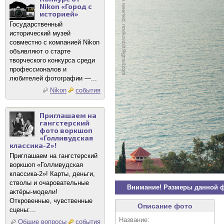
Nikon «Город с
историей»
Государственный
исторический музей
совместно с компанией Nikon
объявляют о старте
творческого конкурса среди
профессионалов и
любителей фотографии —...
Nikon
события
Приглашаем на
гангстерский
фото воркшоп
«Голливудская
классика-2»!
Приглашаем на гангстерский
воркшоп «Голливудская
классика-2»! Карты, деньги,
стволы и очаровательные
Внимание! Размеры данной 
актёры-модели!
Откровенные, чувственные
Описание фото
сцены:...
Название:
Общие вопросы
события