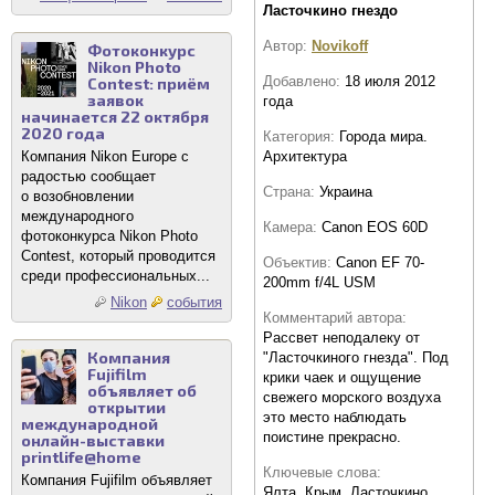
Ласточкино гнездо
Автор:
Novikoff
Фотоконкурс
Nikon Photo
Добавлено:
18 июля 2012
Contest: приём
заявок
года
начинается 22 октября
2020 года
Категория:
Города мира.
Архитектура
Компания Nikon Europe с
радостью сообщает
Страна:
Украина
о возобновлении
международного
Камера:
Canon EOS 60D
фотоконкурса Nikon Photo
Contest, который проводится
Объектив:
Canon EF 70-
среди профессиональных...
200mm f/4L USM
Nikon
события
Комментарий автора:
Рассвет неподалеку от
Компания
"Ласточкиного гнезда". Под
Fujifilm
крики чаек и ощущение
объявляет об
свежего морского воздуха
открытии
это место наблюдать
международной
поистине прекрасно.
онлайн-выставки
printlife@home
Ключевые слова:
Компания Fujifilm объявляет
Ялта, Крым, Ласточкино