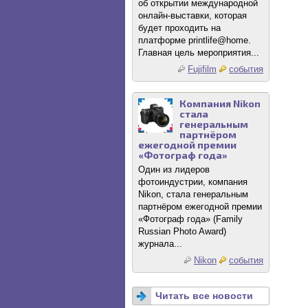
об открытии международной
онлайн-выставки, которая
будет проходить на
платформе printlife@home.
Главная цель мероприятия...
Fujifilm
события
Компания Nikon
стала
генеральным
партнёром
ежегодной премии
«Фотограф года»
Один из лидеров
фотоиндустрии, компания
Nikon, стала генеральным
партнёром ежегодной премии
«Фотограф года» (Family
Russian Photo Award)
журнала...
Nikon
события
Читать все новости