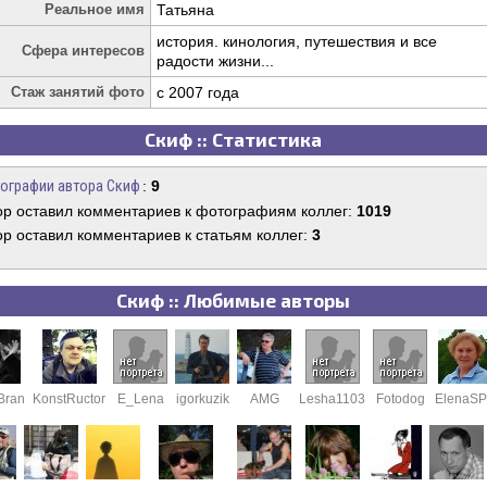
Реальное имя
Татьяна
история. кинология, путешествия и все
Сфера интересов
радости жизни...
Стаж занятий фото
c 2007 года
Скиф :: Статистика
ографии автора Скиф
:
9
ор оставил комментариев к фотографиям коллег:
1019
ор оставил комментариев к статьям коллег:
3
Скиф :: Любимые авторы
Bran
KonstRuctor
E_Lena
igorkuzik
AMG
Lesha1103
Fotodog
ElenaS