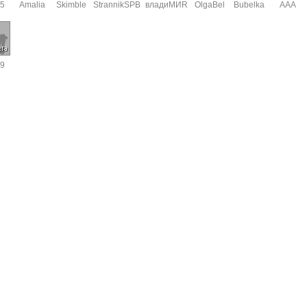
5
Amalia
Skimble
StrannikSPB
владиМИR
OlgaBel
Bubelka
ААА
79