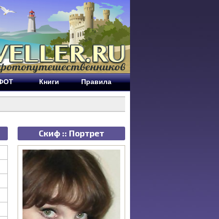
ЕФОТ
Книги
Правила
Скиф :: Портрет