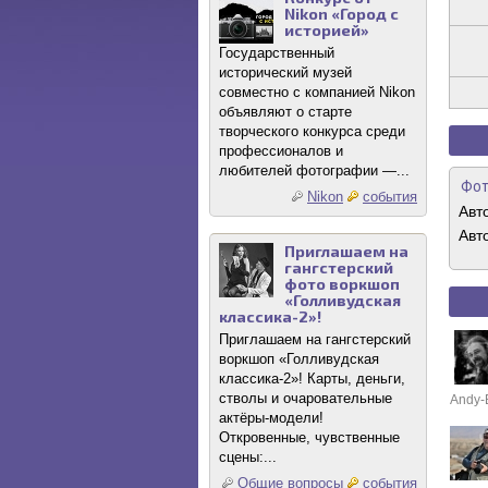
Nikon «Город с
историей»
Государственный
исторический музей
совместно с компанией Nikon
объявляют о старте
творческого конкурса среди
профессионалов и
любителей фотографии —...
Фот
Nikon
события
Авт
Авт
Приглашаем на
гангстерский
фото воркшоп
«Голливудская
классика-2»!
Приглашаем на гангстерский
воркшоп «Голливудская
классика-2»! Карты, деньги,
стволы и очаровательные
Andy-
актёры-модели!
Откровенные, чувственные
сцены:...
Общие вопросы
события