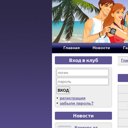
Главная
Новости
Га
Вход в клуб
Гла
•
регистрация
•
забыли пароль?
Новости
Конкурс от