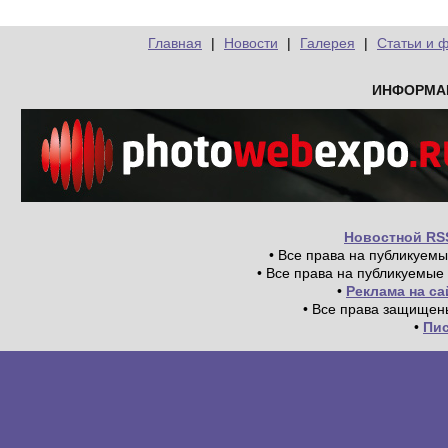
Главная
|
Новости
|
Галерея
|
Статьи и 
ИНФОРМА
Новостной RS
• Все права на публикуем
• Все права на публикуемые
•
Реклама на с
• Все права защищен
•
Пи