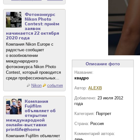
Фотоконкурс
Nikon Photo
Contest: приём
заявок
начинается 22 октября
2020 года
Компания Nikon Europe с
радостью сообщает
о возобновлении
международного
Описание фото
фотоконкурса Nikon Photo
Contest, который проводится
Название:
среди профессиональных...
квадро
Nikon
события
Автор:
ALEXB
Добавлено:
23 июля 2012
Компания
года
Fujifilm
объявляет об
Категория:
Портрет
открытии
международной
Страна:
Россия
онлайн-выставки
printlife@home
Комментарий автора:
Компания Fujifilm объявляет
день