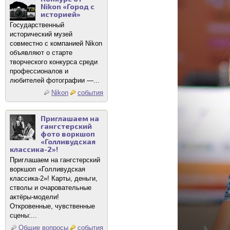
Nikon «Город с
историей»
Государственный
исторический музей
совместно с компанией Nikon
объявляют о старте
творческого конкурса среди
профессионалов и
любителей фотографии —...
Nikon
события
Приглашаем на
гангстерский
фото воркшоп
«Голливудская
классика-2»!
Приглашаем на гангстерский
воркшоп «Голливудская
классика-2»! Карты, деньги,
стволы и очаровательные
актёры-модели!
Откровенные, чувственные
сцены:...
Общие вопросы
события