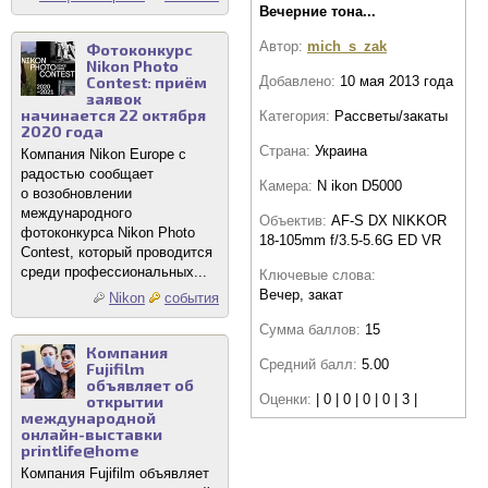
Вечерние тона...
Автор:
mich_s_zak
Фотоконкурс
Nikon Photo
Contest: приём
Добавлено:
10 мая 2013 года
заявок
начинается 22 октября
Категория:
Рассветы/закаты
2020 года
Страна:
Украина
Компания Nikon Europe с
радостью сообщает
Камера:
N ikon D5000
о возобновлении
международного
Объектив:
AF-S DX NIKKOR
фотоконкурса Nikon Photo
18-105mm f/3.5-5.6G ED VR
Contest, который проводится
среди профессиональных...
Ключевые слова:
Вечер, закат
Nikon
события
Сумма баллов:
15
Компания
Средний балл:
5.00
Fujifilm
объявляет об
Оценки:
| 0 | 0 | 0 | 0 | 3 |
открытии
международной
онлайн-выставки
printlife@home
Компания Fujifilm объявляет