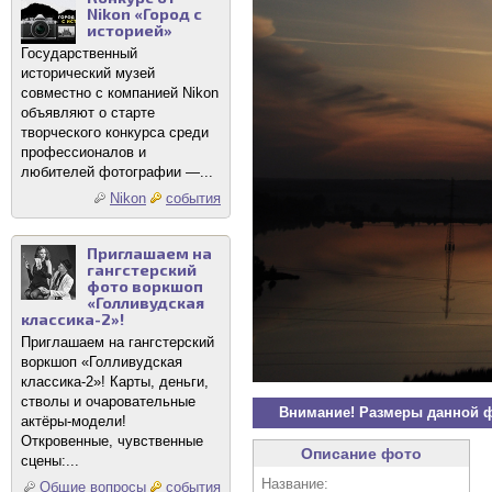
Nikon «Город с
историей»
Государственный
исторический музей
совместно с компанией Nikon
объявляют о старте
творческого конкурса среди
профессионалов и
любителей фотографии —...
Nikon
события
Приглашаем на
гангстерский
фото воркшоп
«Голливудская
классика-2»!
Приглашаем на гангстерский
воркшоп «Голливудская
классика-2»! Карты, деньги,
стволы и очаровательные
Внимание! Размеры данной 
актёры-модели!
Откровенные, чувственные
Описание фото
сцены:...
Название:
Общие вопросы
события