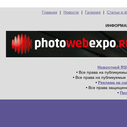
Главная
|
Новости
|
Галерея
|
Статьи и 
ИНФОРМА
Новостной RS
• Все права на публикуем
• Все права на публикуемые
•
Реклама на с
• Все права защищен
•
Пи