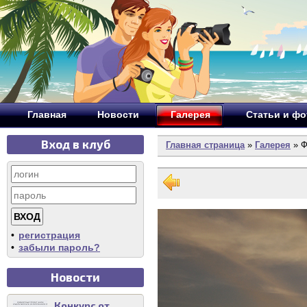
Главная
Новости
Галерея
Статьи и ф
Вход в клуб
Главная страница
»
Галерея
» Ф
•
регистрация
•
забыли пароль?
Новости
Конкурс от