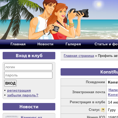
Главная
Новости
Галерея
Статьи и ф
Вход в клуб
Главная страница
» Профиль авт
KonstRu
Псевдоним
Kons
Напи
•
регистрация
Электронная почта
Kons
•
забыли пароль?
Регистрация в клубе
14 ию
Новости
Статус
Гуру
Конкурс от
Номер ICQ
1580