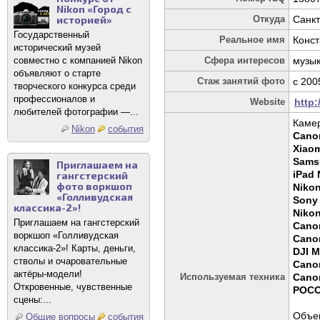
Nikon «Город с
историей»
Откуда
Санкт
Государственный
Реальное имя
Конст
исторический музей
совместно с компанией Nikon
Сфера интересов
музык
объявляют о старте
Стаж занятий фото
c 200
творческого конкурса среди
профессионалов и
Website
http:
любителей фотографии —...
Каме
Nikon
события
Canon
Xiaom
Samsu
Приглашаем на
iPad
гангстерский
фото воркшоп
Niko
«Голливудская
Sony
классика-2»!
Niko
Приглашаем на гангстерский
Cano
воркшоп «Голливудская
Cano
классика-2»! Карты, деньги,
DJI M
стволы и очаровательные
Canon
актёры-модели!
Используемая техника
Cano
Откровенные, чувственные
POCO
сцены:...
Объек
Общие вопросы
события