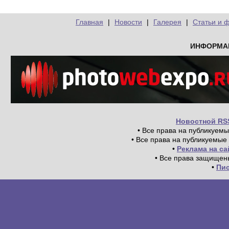
Главная
|
Новости
|
Галерея
|
Статьи и 
ИНФОРМА
Новостной RS
• Все права на публикуем
• Все права на публикуемые
•
Реклама на с
• Все права защищен
•
Пи