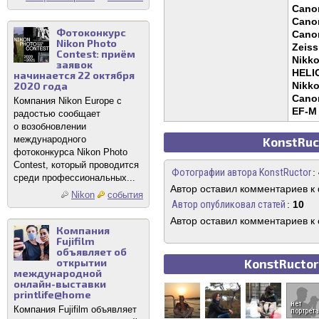
Canon
Canon
Фотоконкурс
Canon
Nikon Photo
Zeiss
Contest: приём
Nikko
заявок
HELI
начинается 22 октября
2020 года
Nikko
Cano
Компания Nikon Europe с
EF-M 
радостью сообщает
о возобновлении
международного
KonstRuc
фотоконкурса Nikon Photo
Contest, который проводится
Фотографии автора KonstRuctor
:
среди профессиональных...
Автор оставил комментариев к
Nikon
события
Автор опубликовал статей
:
10
Автор оставил комментариев к 
Компания
Fujifilm
объявляет об
открытии
KonstRuctor
международной
онлайн-выставки
printlife@home
Компания Fujifilm объявляет