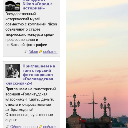
Nikon «Город с
историей»
Государственный
исторический музей
совместно с компанией Nikon
объявляют о старте
творческого конкурса среди
профессионалов и
любителей фотографии —...
Nikon
события
Приглашаем на
гангстерский
фото воркшоп
«Голливудская
классика-2»!
Приглашаем на гангстерский
воркшоп «Голливудская
классика-2»! Карты, деньги,
стволы и очаровательные
актёры-модели!
Откровенные, чувственные
сцены:...
Общие вопросы
события