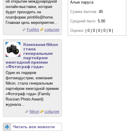
об открытии международной
Алые паруса
онлайн-выставки, которая
Сумма баллов:
45
будет проходить на
платформе printlife@home.
Средний балл:
5.00
Главная цель мероприятия...
Fujifilm
события
Оценки:
| 0 | 0 | 0 | 0 | 9 |
Компания Nikon
стала
генеральным
партнёром
ежегодной премии
«Фотограф года»
Один из лидеров
фотоиндустрии, компания
Nikon, стала генеральным
партнёром ежегодной премии
«Фотограф года» (Family
Russian Photo Award)
журнала...
Nikon
события
Читать все новости