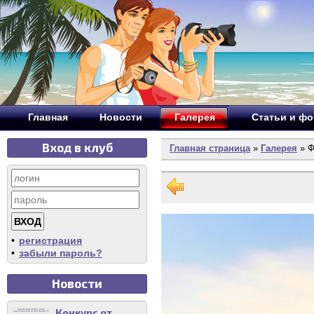
Главная
Новости
Галерея
Статьи и ф
Вход в клуб
Главная страница
»
Галерея
» Ф
•
регистрация
•
забыли пароль?
Новости
Конкурс от