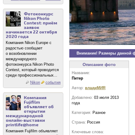
Фотоконкурс
Nikon Photo
Contest: приём
заявок
начинается 22 октября
2020 года
Компания Nikon Europe с
радостью сообщает
Внимание! Размеры данной 
о возобновлении
международного
фотоконкурса Nikon Photo
Описание фото
Contest, который проводится
Название:
среди профессиональных...
Питер
Nikon
события
Автор:
владиМИR
Компания
Добавлено:
03 июля 2013
Fujifilm
года
объявляет об
открытии
Категория:
Разное
международной
онлайн-выставки
Страна:
Россия
printlife@home
Компания Fujifilm объявляет
Ключевые слова: