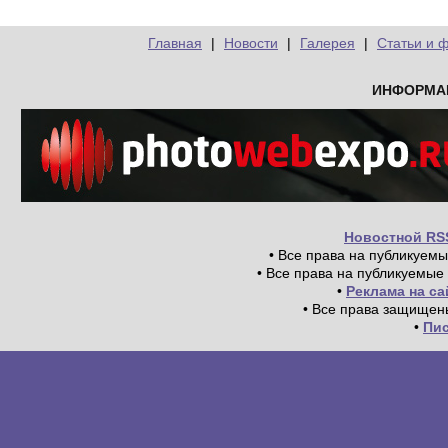
Главная
|
Новости
|
Галерея
|
Статьи и 
ИНФОРМА
Новостной RS
• Все права на публикуем
• Все права на публикуемые
•
Реклама на с
• Все права защищен
•
Пи