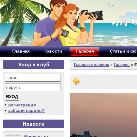
Главная
Новости
Галерея
Статьи и ф
Вход в клуб
Главная страница
»
Галерея
» Ф
•
регистрация
•
забыли пароль?
Новости
Конкурс от