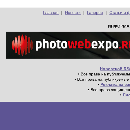
Главная
|
Новости
|
Галерея
|
Статьи и 
ИНФОРМА
Новостной RS
• Все права на публикуем
• Все права на публикуемые
•
Реклама на с
• Все права защищен
•
Пи