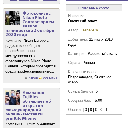
Описание фото
Фотоконкурс
Название:
Nikon Photo
Онежский закат
Contest: приём
заявок
начинается 22 октября
Автор:
ElenaSPb
2020 года
Добавлено:
12 июля 2013
Компания Nikon Europe с
года
радостью сообщает
о возобновлении
Категория:
Рассветы/закаты
международного
фотоконкурса Nikon Photo
Страна:
Россия
Contest, который проводится
среди профессиональных...
Ключевые слова:
Петрозаводск, Онежское
Nikon
события
озеро
Сумма баллов:
5
Компания
Fujifilm
Средний балл:
5.00
объявляет об
открытии
международной
Оценки:
| 0 | 0 | 0 | 0 | 1 |
онлайн-выставки
printlife@home
Компания Fujifilm объявляет