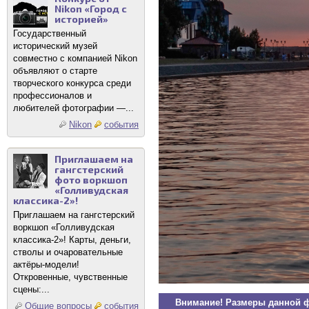
Nikon «Город с
историей»
Государственный
исторический музей
совместно с компанией Nikon
объявляют о старте
творческого конкурса среди
профессионалов и
любителей фотографии —...
Nikon
события
Приглашаем на
гангстерский
фото воркшоп
«Голливудская
классика-2»!
Приглашаем на гангстерский
воркшоп «Голливудская
классика-2»! Карты, деньги,
стволы и очаровательные
актёры-модели!
Откровенные, чувственные
сцены:...
Внимание! Размеры данной 
Общие вопросы
события