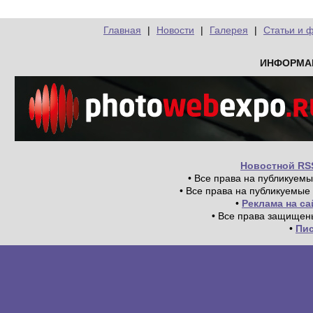
Главная
|
Новости
|
Галерея
|
Статьи и 
ИНФОРМА
Новостной RS
• Все права на публикуем
• Все права на публикуемые
•
Реклама на с
• Все права защищен
•
Пи