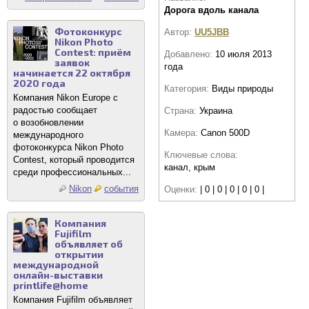
Дорога вдоль канала
Фотоконкурс
Автор:
UU5JBB
Nikon Photo
Contest: приём
Добавлено:
10 июля 2013
заявок
года
начинается 22 октября
2020 года
Категория:
Виды природы
Компания Nikon Europe с
радостью сообщает
Страна:
Украина
о возобновлении
Камера:
Canon 500D
международного
фотоконкурса Nikon Photo
Ключевые слова:
Contest, который проводится
канал, крым
среди профессиональных...
Nikon
события
Оценки:
| 0 | 0 | 0 | 0 | 0 |
Компания
Fujifilm
объявляет об
открытии
международной
онлайн-выставки
printlife@home
Компания Fujifilm объявляет