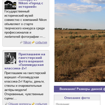
Nikon «Город с
историей»
Государственный
исторический музей
совместно с компанией Nikon
объявляют о старте
творческого конкурса среди
профессионалов и
любителей фотографии —...
Nikon
события
Приглашаем на
гангстерский
фото воркшоп
«Голливудская
классика-2»!
Приглашаем на гангстерский
воркшоп «Голливудская
классика-2»! Карты, деньги,
стволы и очаровательные
Внимание! Размеры данной 
актёры-модели!
Откровенные, чувственные
Описание фото
сцены:...
Общие вопросы
события
Название: