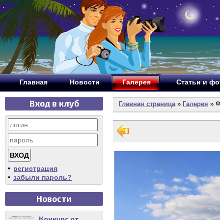
Главная
Новости
Галерея
Статьи и ф
Вход в клуб
Главная страница
»
Галерея
» Ф
•
регистрация
•
забыли пароль?
Новости
Конкурс от