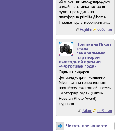
об открытии международной
онлайн-выставки, которая
будет проходить на
платформе printlife@home.
Главная цель мероприятия...
Fujifilm
события
Компания Nikon
стала
генеральным
партнёром
ежегодной премии
«Фотограф года»
Один из лидеров
фотоиндустрии, компания
Nikon, стала генеральным
партнёром ежегодной премии
«Фотограф года» (Family
Russian Photo Award)
журнала...
Nikon
события
Читать все новости