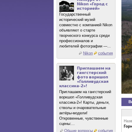
Nikon «Город с
историей»
Государственный
исторический музей
совместно с компанией Nikon
объявляют о старте
творческого конкурса среди
профессионалов и
любителей фотографии —...
Nikon
события
Приглашаем на
гангстерский
фото воркшоп
«Голливудская
классика-2»!
Приглашаем на гангстерский
воркшоп «Голливудская
В
классика-2»! Карты, деньги,
стволы и очаровательные
актёры-модели!
Откровенные, чувственные
Назв
сцены:...
Гор
Общие вопросы
события