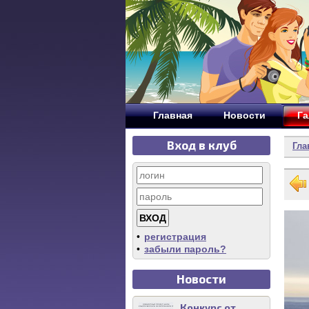
Главная
Новости
Га
Вход в клуб
Гла
•
регистрация
•
забыли пароль?
Новости
Конкурс от