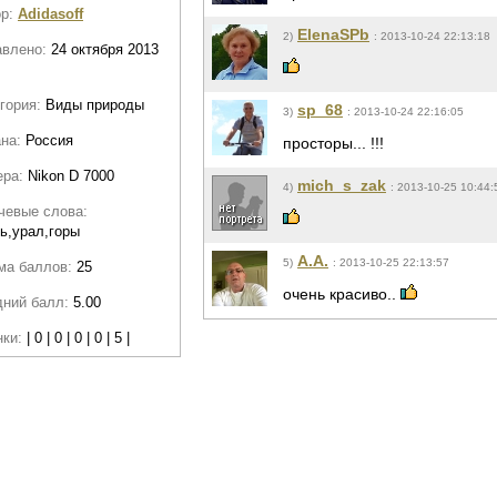
ор:
Adidasoff
ElenaSPb
2)
: 2013-10-24 22:13:18
авлено:
24 октября 2013
гория:
Виды природы
sp_68
3)
: 2013-10-24 22:16:05
ана:
Россия
просторы... !!!
ера:
Nikon D 7000
mich_s_zak
4)
: 2013-10-25 10:44:
чевые слова:
ь,урал,горы
A.A.
5)
: 2013-10-25 22:13:57
ма баллов:
25
очень красиво..
дний балл:
5.00
нки:
| 0 | 0 | 0 | 0 | 5 |