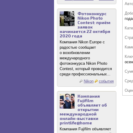
Авт
Фотоконкурс
Доб
Nikon Photo
года
Contest: приём
заявок
Кате
начинается 22 октября
2020 года
Стр
Компания Nikon Europe с
Кам
радостью сообщает
о возобновлении
Клю
международного
осен
фотоконкурса Nikon Photo
Contest, который проводится
Сум
среди профессиональных...
Сре
Nikon
события
Оце
Компания
Fujifilm
объявляет об
открытии
международной
онлайн-выставки
printlife@home
Компания Fujifilm объявляет