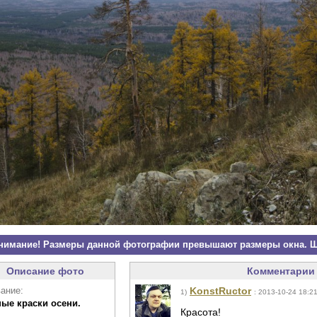
нимание! Размеры данной фотографии превышают размеры окна. Щ
Описание фото
Комментарии 
ание:
KonstRuctor
1)
: 2013-10-24 18:2
ные краски осени.
Красота!