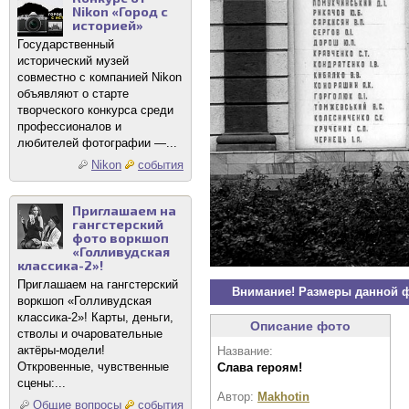
Nikon «Город с
историей»
Государственный
исторический музей
совместно с компанией Nikon
объявляют о старте
творческого конкурса среди
профессионалов и
любителей фотографии —...
Nikon
события
Приглашаем на
гангстерский
фото воркшоп
«Голливудская
классика-2»!
Приглашаем на гангстерский
Внимание! Размеры данной 
воркшоп «Голливудская
классика-2»! Карты, деньги,
Описание фото
стволы и очаровательные
актёры-модели!
Название:
Откровенные, чувственные
Слава героям!
сцены:...
Автор:
Makhotin
Общие вопросы
события