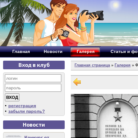
Главная
Новости
Галерея
Статьи и ф
Вход в клуб
Главная страница
»
Галерея
» Ф
•
регистрация
•
забыли пароль?
Новости
Конкурс от