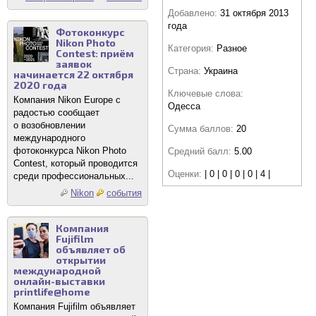
Добавлено:
31 октября 2013
года
Фотоконкурс
Nikon Photo
Категория:
Разное
Contest: приём
заявок
Страна:
Украина
начинается 22 октября
2020 года
Ключевые слова:
Компания Nikon Europe с
Одесса
радостью сообщает
о возобновлении
Сумма баллов:
20
международного
фотоконкурса Nikon Photo
Средний балл:
5.00
Contest, который проводится
Оценки:
| 0 | 0 | 0 | 0 | 4 |
среди профессиональных...
Nikon
события
Компания
Fujifilm
объявляет об
открытии
международной
онлайн-выставки
printlife@home
Компания Fujifilm объявляет