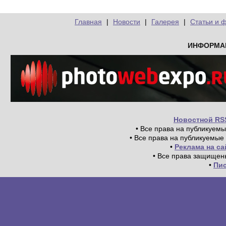
Главная
|
Новости
|
Галерея
|
Статьи и 
ИНФОРМА
Новостной RS
• Все права на публикуем
• Все права на публикуемые
•
Реклама на с
• Все права защищен
•
Пи