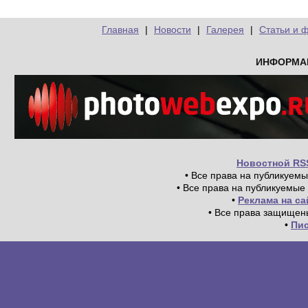
Главная
|
Новости
|
Галерея
|
Статьи и 
ИНФОРМА
Новостной RS
• Все права на публикуем
• Все права на публикуемые
•
Реклама на с
• Все права защищен
•
Пи