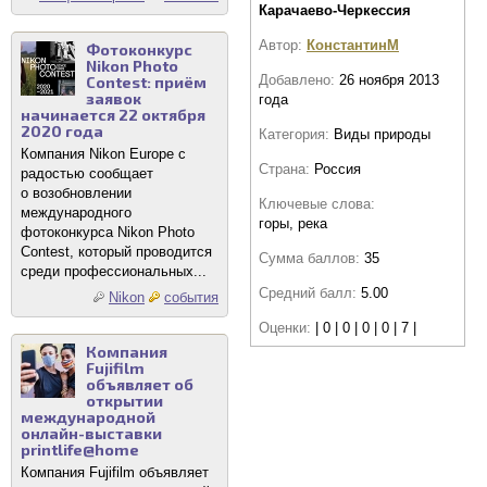
Карачаево-Черкессия
Автор:
КонстантинМ
Фотоконкурс
Nikon Photo
Добавлено:
26 ноября 2013
Contest: приём
заявок
года
начинается 22 октября
2020 года
Категория:
Виды природы
Компания Nikon Europe с
Страна:
Россия
радостью сообщает
о возобновлении
Ключевые слова:
международного
горы, река
фотоконкурса Nikon Photo
Contest, который проводится
Сумма баллов:
35
среди профессиональных...
Средний балл:
5.00
Nikon
события
Оценки:
| 0 | 0 | 0 | 0 | 7 |
Компания
Fujifilm
объявляет об
открытии
международной
онлайн-выставки
printlife@home
Компания Fujifilm объявляет