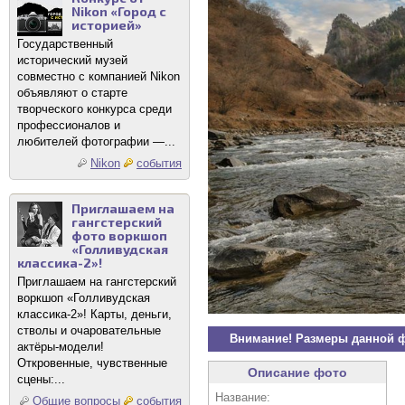
Nikon «Город с
историей»
Государственный
исторический музей
совместно с компанией Nikon
объявляют о старте
творческого конкурса среди
профессионалов и
любителей фотографии —...
Nikon
события
Приглашаем на
гангстерский
фото воркшоп
«Голливудская
классика-2»!
Приглашаем на гангстерский
воркшоп «Голливудская
классика-2»! Карты, деньги,
стволы и очаровательные
Внимание! Размеры данной 
актёры-модели!
Откровенные, чувственные
Описание фото
сцены:...
Название:
Общие вопросы
события