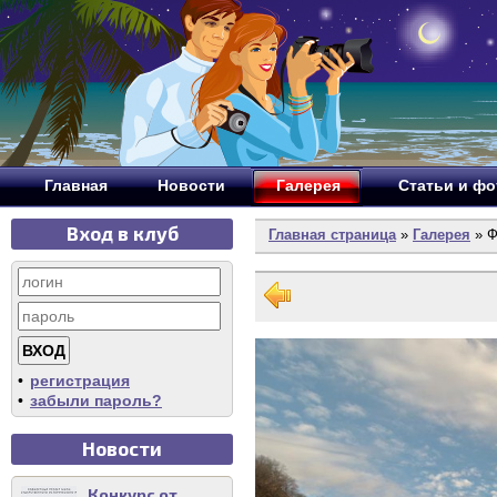
Главная
Новости
Галерея
Статьи и ф
Вход в клуб
Главная страница
»
Галерея
» Ф
•
регистрация
•
забыли пароль?
Новости
Конкурс от