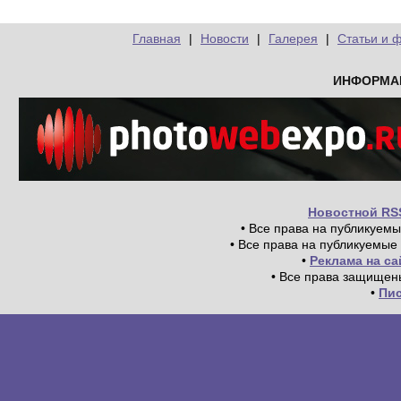
Главная
|
Новости
|
Галерея
|
Статьи и 
ИНФОРМА
Новостной RS
• Все права на публикуем
• Все права на публикуемые
•
Реклама на с
• Все права защищен
•
Пи