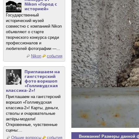
Nikon «Город с
историей»
Государственный
исторический музей
совместно с компанией Nikon
объявляют о старте
творческого конкурса среди
профессионалов и
любителей фотографии —...
Nikon
события
Приглашаем на
гангстерский
фото воркшоп
«Голливудская
классика-2»!
Приглашаем на гангстерский
воркшоп «Голливудская
классика-2»! Карты, деньги,
стволы и очаровательные
актёры-модели!
Откровенные, чувственные
сцены:...
Внимание! Размеры данной 
Общие вопросы
события