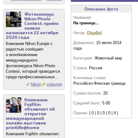
Описание фото
Фотоконкурс
Название:
Nikon Photo
На границе...
Contest: приём
заявок
начинается 22 октября
Автор:
OlgaBel
2020 года
Добавлено:
15 июля 2014
Компания Nikon Europe с
года
радостью сообщает
о возобновлении
Категория:
Животный мир
международного
фотоконкурса Nikon Photo
Страна:
Россия
Contest, который проводится
среди профессиональных...
Ключевые слова:
Российско-Финская граница
Nikon
события
Сумма баллов:
20
Компания
Средний балл:
5.00
Fujifilm
объявляет об
Оценки:
| 0 | 0 | 0 | 0 | 4 |
открытии
международной
онлайн-выставки
printlife@home
Компания Fujifilm объявляет