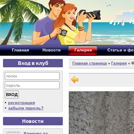
Главная
Новости
Галерея
Статьи и ф
Вход в клуб
Главная страница
»
Галерея
» Ф
•
регистрация
•
забыли пароль?
Новости
Конкурс от