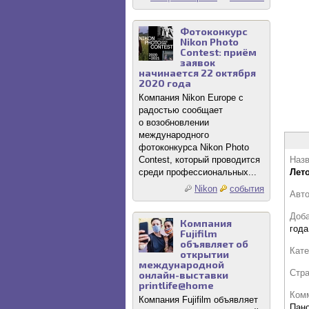
Фотоконкурс
Nikon Photo
Contest: приём
заявок
начинается 22 октября
2020 года
Компания Nikon Europe с
радостью сообщает
о возобновлении
международного
фотоконкурса Nikon Photo
Contest, который проводится
Назв
среди профессиональных...
Лет
Nikon
события
Авт
Доб
Компания
года
Fujifilm
объявляет об
Кате
открытии
международной
Стр
онлайн-выставки
printlife@home
Комм
Компания Fujifilm объявляет
Пано