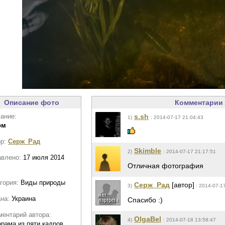
Описание фото
Комментарии 
ание:
s.sh
1)
: 2014-07-17 21:04:43
ом
ор:
Серж_Рад
Skimble
2)
: 2014-07-17 21:17:51
авлено:
17 июля 2014
Отличная фотография
гория:
Виды природы
Серж_Рад
[автор]
3)
: 2014-07-1
ана:
Украина
Спасибо :)
ентарий автора:
OlgaBel
4)
: 2014-07-18 13:58:47
рама из пяти кадров.