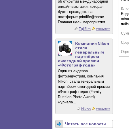
об открытии международной
онлайн-выставки, которая
Клю
будет проходить на
Вода
платформе printlife@home.
обла
Главная цель мероприятия...
пейз
Fujifilm
события
Сум
Сре
Компания Nikon
стала
генеральным
Оце
партнёром
ежегодной премии
«Фотограф года»
Один из лидеров
фотоиндустрии, компания
Nikon, стала генеральным
партнёром ежегодной премии
«Фотограф года» (Family
Russian Photo Award)
журнала...
Nikon
события
Читать все новости