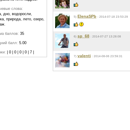
чевые слова:
, дно, водоросли,
ElenaSPb
5)
: 2014-07-18 23:53:29
ка, природа, лето, озеро,
аж.
ма баллов:
35
sp_68
6)
: 2014-07-27 13:28:08
дний балл:
5.00
нки:
| 0 | 0 | 0 | 0 | 7 |
valenti
7)
: 2014-08-06 23:59:31