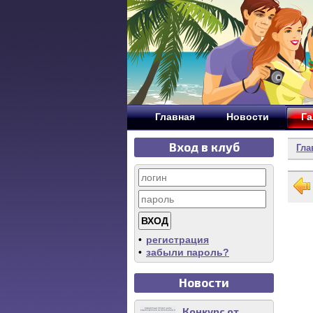
Главная
Новости
Га
Вход в клуб
Гла
•
регистрация
•
забыли пароль?
Новости
Конкурс от