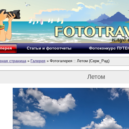
лерея
Статьи и фотоотчеты
Фотоконкурс ПУТ
вная страница
»
Галерея
» Фотогалерея :: Летом (Серж_Рад)
Летом