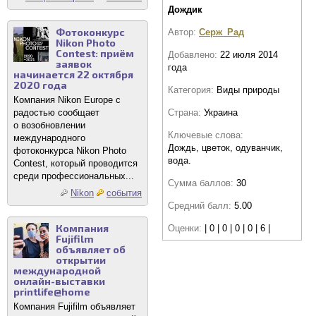
Дождик
Фотоконкурс
Автор:
Серж_Рад
Nikon Photo
Contest: приём
Добавлено:
22 июля 2014
заявок
года
начинается 22 октября
2020 года
Категория:
Виды природы
Компания Nikon Europe с
Страна:
Украина
радостью сообщает
о возобновлении
Ключевые слова:
международного
Дождь, цветок, одуванчик,
фотоконкурса Nikon Photo
вода.
Contest, который проводится
среди профессиональных...
Сумма баллов:
30
Nikon
события
Средний балл:
5.00
Компания
Оценки:
| 0 | 0 | 0 | 0 | 6 |
Fujifilm
объявляет об
открытии
международной
онлайн-выставки
printlife@home
Компания Fujifilm объявляет