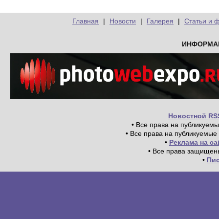
Главная
|
Новости
|
Галерея
|
Статьи и 
ИНФОРМА
Новостной RS
• Все права на публикуем
• Все права на публикуемые
•
Реклама на с
• Все права защищен
•
Пи