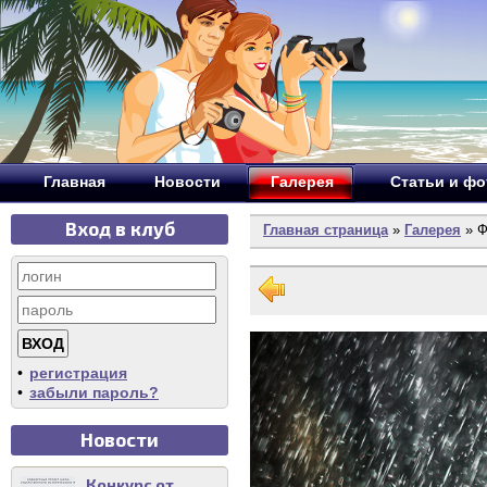
Главная
Новости
Галерея
Статьи и ф
Вход в клуб
Главная страница
»
Галерея
» Ф
•
регистрация
•
забыли пароль?
Новости
Конкурс от