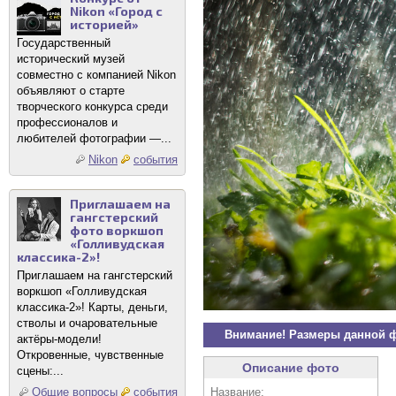
Nikon «Город с
историей»
Государственный
исторический музей
совместно с компанией Nikon
объявляют о старте
творческого конкурса среди
профессионалов и
любителей фотографии —...
Nikon
события
Приглашаем на
гангстерский
фото воркшоп
«Голливудская
классика-2»!
Приглашаем на гангстерский
воркшоп «Голливудская
классика-2»! Карты, деньги,
стволы и очаровательные
Внимание! Размеры данной 
актёры-модели!
Откровенные, чувственные
Описание фото
сцены:...
Название:
Общие вопросы
события