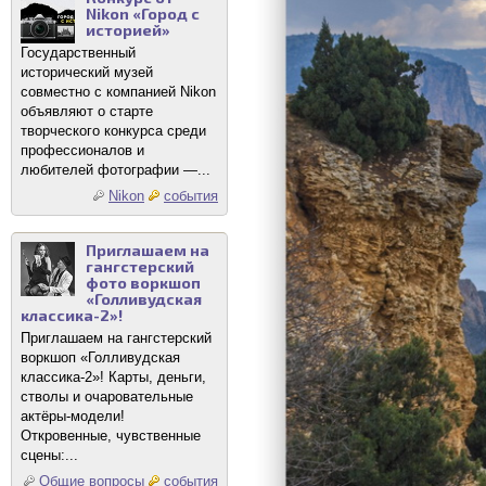
Nikon «Город с
историей»
Государственный
исторический музей
совместно с компанией Nikon
объявляют о старте
творческого конкурса среди
профессионалов и
любителей фотографии —...
Nikon
события
Приглашаем на
гангстерский
фото воркшоп
«Голливудская
классика-2»!
Приглашаем на гангстерский
воркшоп «Голливудская
классика-2»! Карты, деньги,
стволы и очаровательные
актёры-модели!
Откровенные, чувственные
сцены:...
Общие вопросы
события