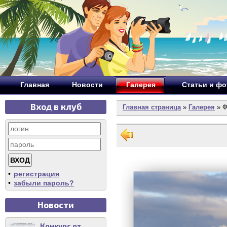
Главная
Новости
Галерея
Статьи и ф
Вход в клуб
Главная страница
»
Галерея
» Ф
•
регистрация
•
забыли пароль?
Новости
Конкурс от