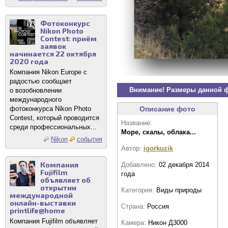
Фотоконкурс
Nikon Photo
Contest: приём
заявок
начинается 22 октября
2020 года
Компания Nikon Europe с
радостью сообщает
Внимание! Размеры данной 
о возобновлении
международного
фотоконкурса Nikon Photo
Описание фото
Contest, который проводится
Название:
среди профессиональных...
Море, скалы, облака...
Nikon
события
Автор:
igorkuzik
Компания
Добавлено:
02 декабря 2014
Fujifilm
года
объявляет об
открытии
Категория:
Виды природы
международной
онлайн-выставки
Страна:
Россия
printlife@home
Компания Fujifilm объявляет
Камера:
Никон Д3000