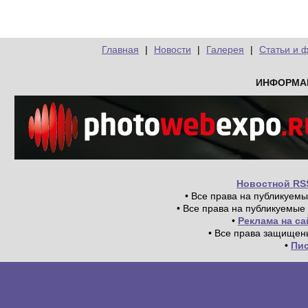
Главная
|
Новости
|
Галерея
|
Статьи и 
ИНФОРМА
Новостной RS
• Все права на публикуем
• Все права на публикуемые
•
Реклама на с
• Все права защищен
•
Пи