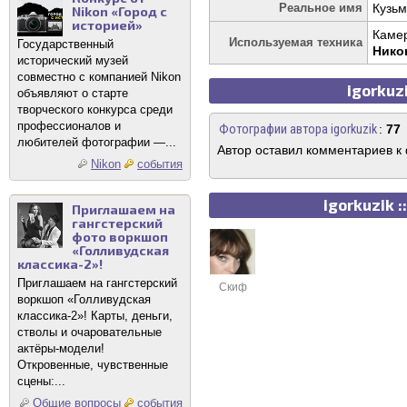
Реальное имя
Кузьм
Nikon «Город с
историей»
Каме
Используемая техника
Государственный
Нико
исторический музей
совместно с компанией Nikon
igorkuz
объявляют о старте
творческого конкурса среди
профессионалов и
Фотографии автора igorkuzik
:
77
любителей фотографии —...
Автор оставил комментариев к
Nikon
события
igorkuzik 
Приглашаем на
гангстерский
фото воркшоп
«Голливудская
классика-2»!
Приглашаем на гангстерский
Скиф
воркшоп «Голливудская
классика-2»! Карты, деньги,
стволы и очаровательные
актёры-модели!
Откровенные, чувственные
сцены:...
Общие вопросы
события