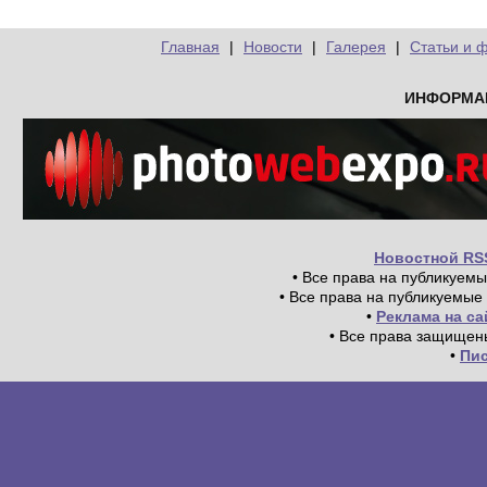
Главная
|
Новости
|
Галерея
|
Статьи и 
ИНФОРМА
Новостной RS
• Все права на публикуем
• Все права на публикуемые
•
Реклама на с
• Все права защищен
•
Пи