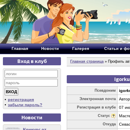
Главная
Новости
Галерея
Статьи и ф
Вход в клуб
Главная страница
» Профиль авт
igorku
Псевдоним
igork
Электронная почта
Автор
•
регистрация
•
забыли пароль?
Регистрация в клубе
07 ию
Статус
Маст
Новости
Откуда
Сева
Конкурс от