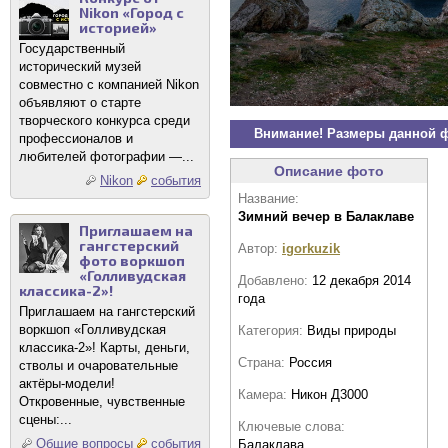
Nikon «Город с
историей»
Государственный
исторический музей
совместно с компанией Nikon
объявляют о старте
творческого конкурса среди
Внимание! Размеры данной 
профессионалов и
любителей фотографии —...
Описание фото
Nikon
события
Название:
Зимний вечер в Балаклаве
Приглашаем на
гангстерский
Автор:
igorkuzik
фото воркшоп
«Голливудская
Добавлено:
12 декабря 2014
классика-2»!
года
Приглашаем на гангстерский
воркшоп «Голливудская
Категория:
Виды природы
классика-2»! Карты, деньги,
Страна:
Россия
стволы и очаровательные
актёры-модели!
Камера:
Никон Д3000
Откровенные, чувственные
сцены:...
Ключевые слова:
Общие вопросы
события
Балаклава