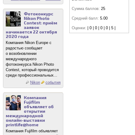
Сумма баллов:
25
Фотоконкурс
Nikon Photo
Средний балл:
5.00
Contest: приём
заявок
Оценки:
| 0 | 0 | 0 | 0 | 5 |
начинается 22 октября
2020 года
Компания Nikon Europe с
радостью сообщает
о возобновлении
международного
фотоконкурса Nikon Photo
Contest, который проводится
среди профессиональных...
Nikon
события
Компания
Fujifilm
объявляет об
открытии
международной
онлайн-выставки
printlife@home
Компания Fujifilm объявляет