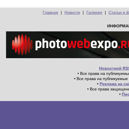
Главная
|
Новости
|
Галерея
|
Статьи и 
ИНФОРМА
Новостной RS
• Все права на публикуем
• Все права на публикуемые
•
Реклама на с
• Все права защищен
•
Пи