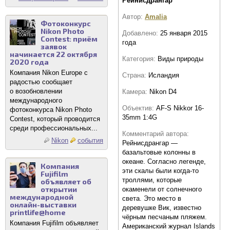
Рейнисдрангар
Автор:
Amalia
Фотоконкурс
Nikon Photo
Добавлено:
25 января 2015
Contest: приём
года
заявок
начинается 22 октября
Категория:
Виды природы
2020 года
Компания Nikon Europe с
Страна:
Исландия
радостью сообщает
о возобновлении
Камера:
Nikon D4
международного
Объектив:
AF-S Nikkor 16-
фотоконкурса Nikon Photo
35mm 1:4G
Contest, который проводится
среди профессиональных...
Комментарий автора:
Nikon
события
Рейнисдрангар —
базальтовые колонны в
океане. Согласно легенде,
Компания
эти скалы были когда-то
Fujifilm
троллями, которые
объявляет об
открытии
окаменели от солнечного
международной
света. Это место в
онлайн-выставки
деревушке Вик, известно
printlife@home
чёрным песчаным пляжем.
Компания Fujifilm объявляет
Американский журнал Islands