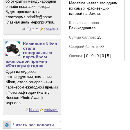
об открытии международной
Magazine назвал его одним
онлайн-выставки, которая
из самых красивейших
будет проходить на
пляжей на Земле.
платформе printlife@home.
Главная цель мероприятия...
Ключевые слова:
Рейнисдрангар
Fujifilm
события
Сумма баллов:
25
Компания Nikon
Средний балл:
5.00
стала
генеральным
Оценки:
| 0 | 0 | 0 | 0 | 5 |
партнёром
ежегодной премии
«Фотограф года»
Один из лидеров
фотоиндустрии, компания
Nikon, стала генеральным
партнёром ежегодной премии
«Фотограф года» (Family
Russian Photo Award)
журнала...
Nikon
события
Читать все новости