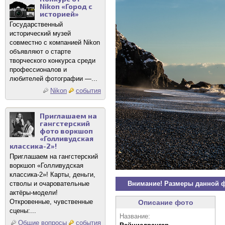
Nikon «Город с
историей»
Государственный
исторический музей
совместно с компанией Nikon
объявляют о старте
творческого конкурса среди
профессионалов и
любителей фотографии —...
Nikon
события
Приглашаем на
гангстерский
фото воркшоп
«Голливудская
классика-2»!
Приглашаем на гангстерский
воркшоп «Голливудская
классика-2»! Карты, деньги,
стволы и очаровательные
Внимание! Размеры данной 
актёры-модели!
Откровенные, чувственные
Описание фото
сцены:...
Название:
Общие вопросы
события