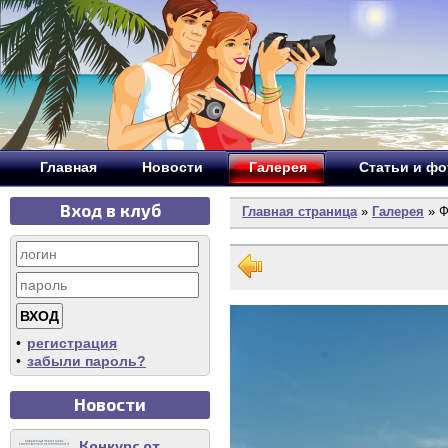
Главная
Новости
Галерея
Статьи и ф
Вход в клуб
Главная страница
»
Галерея
» Ф
•
регистрация
•
забыли пароль?
Новости
Конкурс от