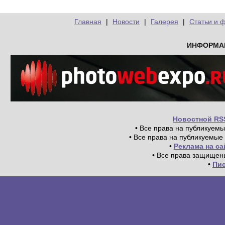
Главная
|
Новости
|
Галерея
|
Статьи и 
ИНФОРМА
Новостной RS
• Все права на публикуем
• Все права на публикуемые
•
Реклама на с
• Все права защищен
•
Пи