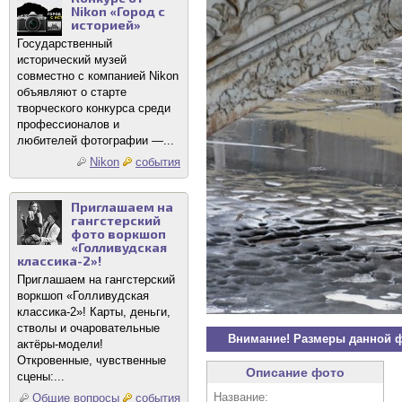
Nikon «Город с
историей»
Государственный
исторический музей
совместно с компанией Nikon
объявляют о старте
творческого конкурса среди
профессионалов и
любителей фотографии —...
Nikon
события
Приглашаем на
гангстерский
фото воркшоп
«Голливудская
классика-2»!
Приглашаем на гангстерский
воркшоп «Голливудская
классика-2»! Карты, деньги,
стволы и очаровательные
Внимание! Размеры данной 
актёры-модели!
Откровенные, чувственные
Описание фото
сцены:...
Название:
Общие вопросы
события