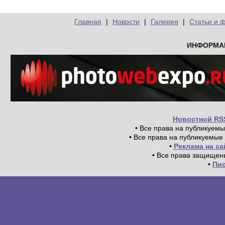
Главная
|
Новости
|
Галерея
|
Статьи и 
ИНФОРМА
Новостной RS
• Все права на публикуем
• Все права на публикуемые
•
Реклама на с
• Все права защищен
•
Пи