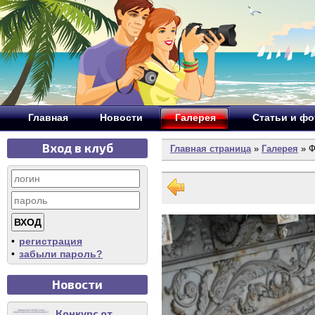
Главная
Новости
Галерея
Статьи и ф
Вход в клуб
Главная страница
»
Галерея
» Ф
•
регистрация
•
забыли пароль?
Новости
Конкурс от