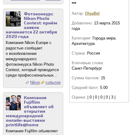
***
Фотоконкурс
Автор:
OlgaBel
Nikon Photo
Contest: приём
Добавлено:
13 марта 2015
заявок
года
начинается 22 октября
2020 года
Категория:
Города мира.
Компания Nikon Europe с
Архитектура
радостью сообщает
Страна:
Россия
о возобновлении
международного
Ключевые слова:
фотоконкурса Nikon Photo
Санкт-Петербург
Contest, который проводится
среди профессиональных...
Сумма баллов:
15
Nikon
события
Средний балл:
5.00
Компания
Оценки:
| 0 | 0 | 0 | 0 | 3 |
Fujifilm
объявляет об
открытии
международной
онлайн-выставки
printlife@home
Компания Fujifilm объявляет