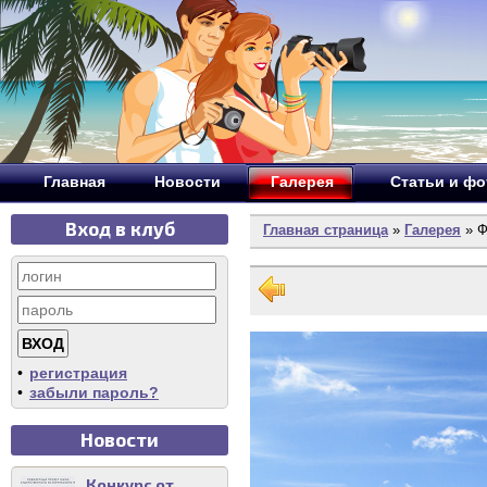
Главная
Новости
Галерея
Статьи и ф
Вход в клуб
Главная страница
»
Галерея
» Ф
•
регистрация
•
забыли пароль?
Новости
Конкурс от