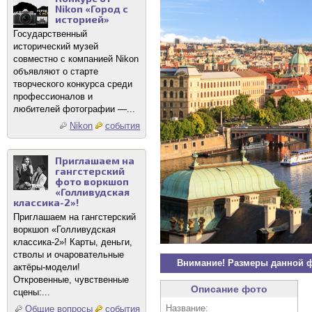
Nikon «Город с
историей»
Государственный
исторический музей
совместно с компанией Nikon
объявляют о старте
творческого конкурса среди
профессионалов и
любителей фотографии —...
Nikon
события
Приглашаем на
гангстерский
фото воркшоп
«Голливудская
классика-2»!
Приглашаем на гангстерский
воркшоп «Голливудская
классика-2»! Карты, деньги,
стволы и очаровательные
Внимание! Размеры данной 
актёры-модели!
Откровенные, чувственные
Описание фото
сцены:...
Название:
Общие вопросы
события