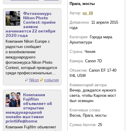
Прага, мосты
Фотоконкурс
Автор:
sp_68
Nikon Photo
Contest: приём
Добавлено:
11 апреля 2015
заявок
года
начинается 22 октября
2020 года
Категория:
Города мира.
Компания Nikon Europe с
Архитектура
радостью сообщает
Страна:
Чехия
о возобновлении
международного
Камера:
Canon 7D
фотоконкурса Nikon Photo
Contest, который проводится
Объектив:
Canon EF 17-40
среди профессиональных...
f/4L USM
Nikon
события
Комментарий автора:
Вечер, дождался нужного
Компания
света, чтобы Карлов мост
Fujifilm
был освещен.
объявляет об
открытии
Ключевые слова:
международной
Весна, Прага, мосты
онлайн-выставки
printlife@home
Сумма баллов:
25
Компания Fujifilm объявляет