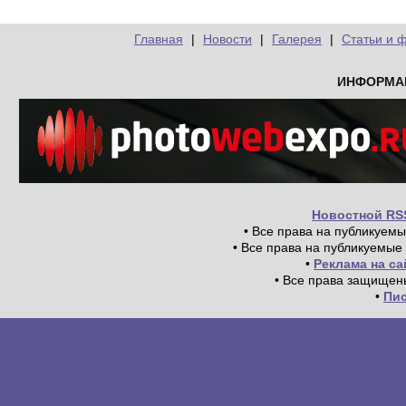
Главная
|
Новости
|
Галерея
|
Статьи и 
ИНФОРМА
Новостной RS
• Все права на публикуем
• Все права на публикуемые
•
Реклама на с
• Все права защищен
•
Пи